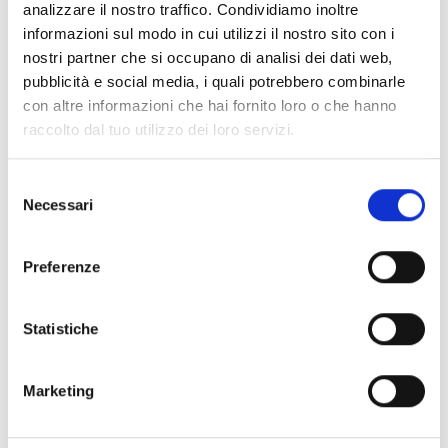
analizzare il nostro traffico. Condividiamo inoltre
PROCESSIONE E FESTA DI JACHIM
informazioni sul modo in cui utilizzi il nostro sito con i
Artigianato/tradizioni
nostri partner che si occupano di analisi dei dati web,
16/08/2026
pubblicità e social media, i quali potrebbero combinarle
Tarres
con altre informazioni che hai fornito loro o che hanno
raccolto dal tuo utilizzo dei loro servizi.
Saperne di più
Selezione
Necessari
del
consenso
Preferenze
Statistiche
Marketing