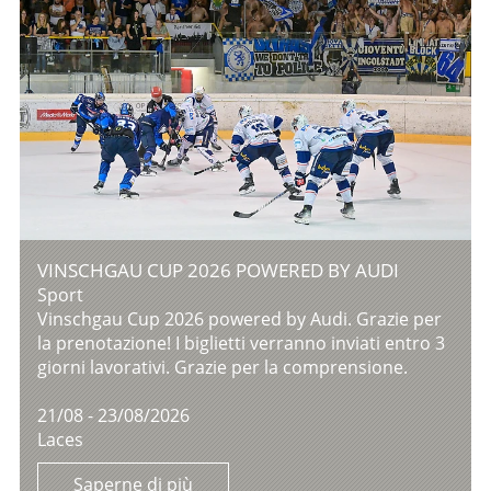
VINSCHGAU CUP 2026 POWERED BY AUDI
Sport
Vinschgau Cup 2026 powered by Audi. Grazie per
la prenotazione! I biglietti verranno inviati entro 3
giorni lavorativi. Grazie per la comprensione.
21/08 - 23/08/2026
Laces
Saperne di più