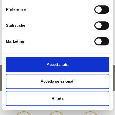
consenso
torna ai top eventi
Preferenze
IL CONTENUTO VI È STATO UTILE?
Statistiche
Sì
No
Marketing
Accetta tutti
Accetta selezionati
Rifiuta