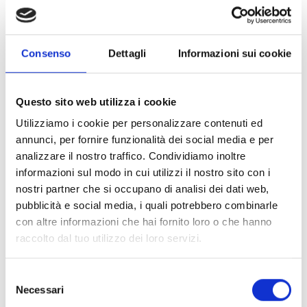
divertimento, dell’allegria e di momenti musicali
indimenticabili con la band «Boeskool Blech»
Consenso
Dettagli
Informazioni sui cookie
Naturalmente non mancherà nulla dal punto di vista
culinario: vi attendono piatti deliziosi e bevande
rinfrescanti.
Questo sito web utilizza i cookie
Iscrizione richiesta
Utilizziamo i cookie per personalizzare contenuti ed
annunci, per fornire funzionalità dei social media e per
analizzare il nostro traffico. Condividiamo inoltre
Luogo dell'evento
Piazza Principale - Laces
informazioni sul modo in cui utilizzi il nostro sito con i
nostri partner che si occupano di analisi dei dati web,
pubblicità e social media, i quali potrebbero combinarle
Organizzatore
con altre informazioni che hai fornito loro o che hanno
Banda Musicale di Tarres
Via Karpoforus 7/A
raccolto dal tuo utilizzo dei loro servizi.
Tarres 39021
Tel.
+39 333 5745022
Selezione
Necessari
del