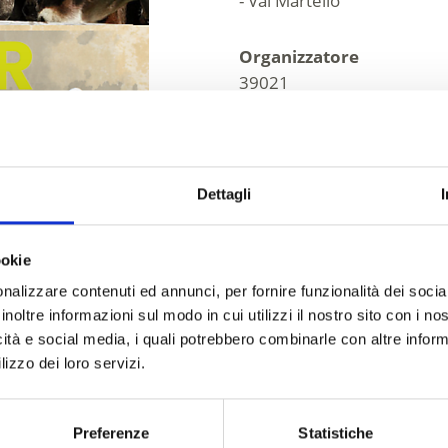
- Val Martello
Organizzatore
39021
sportverein.latsch@rolmail
www.asvlatsch.com
Tel.
+39 0473 623123
Dettagli
ookie
nalizzare contenuti ed annunci, per fornire funzionalità dei socia
inoltre informazioni sul modo in cui utilizzi il nostro sito con i n
icità e social media, i quali potrebbero combinarle con altre inform
lizzo dei loro servizi.
O VI È STATO UTILE?
Preferenze
Statistiche