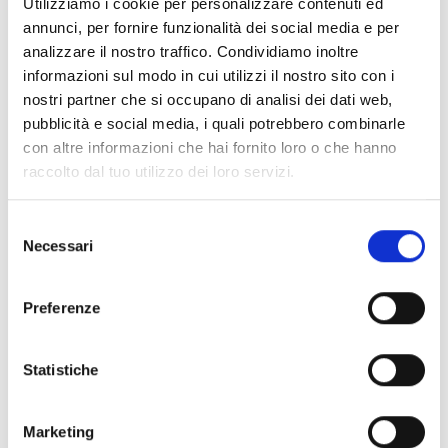
Utilizziamo i cookie per personalizzare contenuti ed
annunci, per fornire funzionalità dei social media e per
analizzare il nostro traffico. Condividiamo inoltre
richiedere offerta
informazioni sul modo in cui utilizzi il nostro sito con i
nostri partner che si occupano di analisi dei dati web,
pubblicità e social media, i quali potrebbero combinarle
con altre informazioni che hai fornito loro o che hanno
raccolto dal tuo utilizzo dei loro servizi.
torna alle offerte
Selezione
Necessari
del
Altri link interessanti
consenso
Preferenze
Statistiche
Marketing