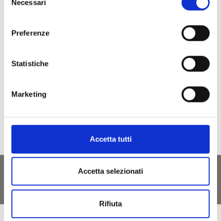
Necessari
del
consenso
Preferenze
torna alla lista
Statistiche
IL CONTENUTO VI È STATO UTILE?
Marketing
Sì
No
Accetta tutti
Accetta selezionati
Rifiuta