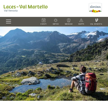
V
EVENTI
METEO
WEBCAM
MAPPS
VAL VENOSTA