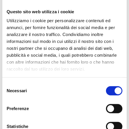
V
Questo sito web utilizza i cookie
Utilizziamo i cookie per personalizzare contenuti ed
annunci, per fornire funzionalità dei social media e per
analizzare il nostro traffico. Condividiamo inoltre
informazioni sul modo in cui utilizzi il nostro sito con i
Solda – Passo del Madriccio – Val
nostri partner che si occupano di analisi dei dati web,
Martello (3.123 m)
pubblicità e social media, i quali potrebbero combinarle
Hauptplatz 14 (3.123 m)
con altre informazioni che hai fornito loro o che hanno
raccolto dal tuo utilizzo dei loro servizi.
39021 Latsch (3.123 m)
info@latsch.it
Selezione
Necessari
del
Posizione
consenso
Impressioni
Preferenze
Statistiche