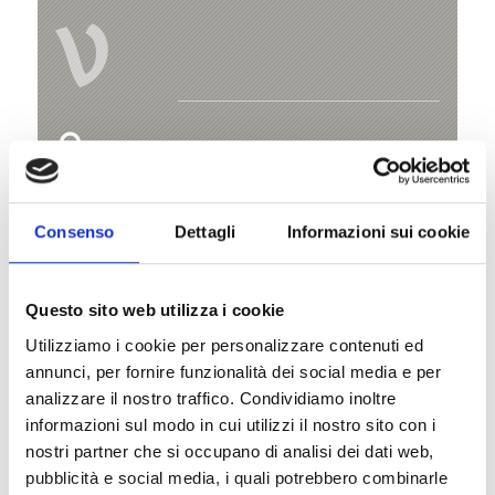
V
Castel Coira
Churburg, 1
39020 Schluderns
Consenso
Dettagli
Informazioni sui cookie
+39 0473 615 241
Questo sito web utilizza i cookie
info@churburg.com
Utilizziamo i cookie per personalizzare contenuti ed
www.churburg.com
annunci, per fornire funzionalità dei social media e per
analizzare il nostro traffico. Condividiamo inoltre
Mappa e profilo di elevazione
informazioni sul modo in cui utilizzi il nostro sito con i
nostri partner che si occupano di analisi dei dati web,
Impressioni
pubblicità e social media, i quali potrebbero combinarle