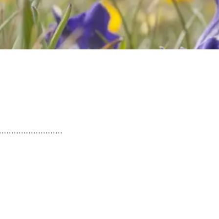
..........................