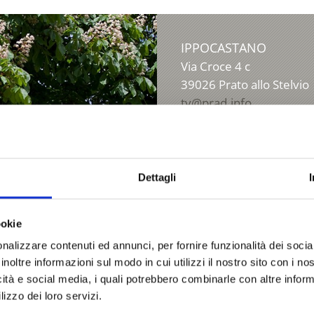
IPPOCASTANO
Via Croce 4 c
39026
Prato allo Stelvio
tv@prad.info
www.prad.info
T
+39 0473 616034
Dettagli
ookie
nalizzare contenuti ed annunci, per fornire funzionalità dei socia
inoltre informazioni sul modo in cui utilizzi il nostro sito con i n
icità e social media, i quali potrebbero combinarle con altre inform
lizzo dei loro servizi.