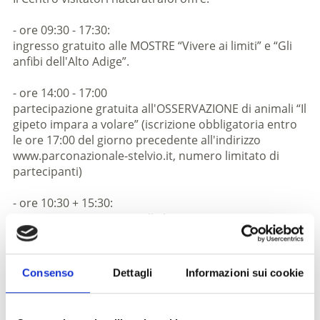
- ore 09:30 - 17:30:
ingresso gratuito alle MOSTRE “Vivere ai limiti” e “Gli
anfibi dell'Alto Adige”.
- ore 14:00 - 17:00
partecipazione gratuita all'OSSERVAZIONE di animali “Il
gipeto impara a volare” (iscrizione obbligatoria entro
le ore 17:00 del giorno precedente all'indirizzo
www.parconazionale-stelvio.it, numero limitato di
partecipanti)
- ore 10:30 + 15:30:
partecipazione gratuita alla breve VISITA GUIDATA
“Trucchi in alta montagna - il gipeto mostra come si fa”
(iscrizione non obbligatoria, numero limitato di 10
partecipanti)
Consenso
Dettagli
Informazioni sui cookie
Lo Stelvio PARK Day è una giornata d'azione che si
svolge il 23.05.26 nei centri visitatori altoatesini