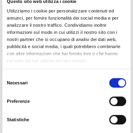
Questo sito web utilizza i cookie
aquaprad, avimundus, culturamartell, lahnersäge e
naturatrafoi del Parco Nazionale dello Stelvio in
Utilizziamo i cookie per personalizzare contenuti ed
occasione della Giornata europea dei parchi!.
annunci, per fornire funzionalità dei social media e per
analizzare il nostro traffico. Condividiamo inoltre
Il programma per tutti i centri visitatori è disponibile
informazioni sul modo in cui utilizzi il nostro sito con i
online:
nostri partner che si occupano di analisi dei dati web,
www.parconazionale-stelvio.it
pubblicità e social media, i quali potrebbero combinarle
Per alcuni eventi del programma di supporto è
con altre informazioni che hai fornito loro o che hanno
richiesta l'iscrizione.
raccolto dal tuo utilizzo dei loro servizi.
Informazioni
Selezione
https://www.parconazionale-
Necessari
stelvio.it/it/esperienze/eventi.html
del
consenso
Iscrizione richiesta
Preferenze
Registrazione:
Ingresso senza registrazione,
registrazione obbligatoria per l'osservazione di
animali
Statistiche
Luogo di ritrovo:
lorem ipsum...