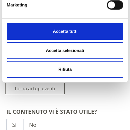
Marketing
Luogo dell'evento
Centro visitatori naturatrafoi - 39029 Stelvio
Organizzatore
Accetta tutti
Centro visitatori naturatrafoi
Trafoi 13/A
Stilfs 39029
Accetta selezionati
info@naturatrafoi.com
www.nationalpark-stelvio.it
Tel.
+39 0473 530045
Rifiuta
torna ai top eventi
IL CONTENUTO VI È STATO UTILE?
Sì
No