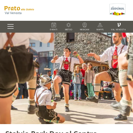
V
EVENTI
METEO
WEBCAM
MAPPS
VAL VENOSTA