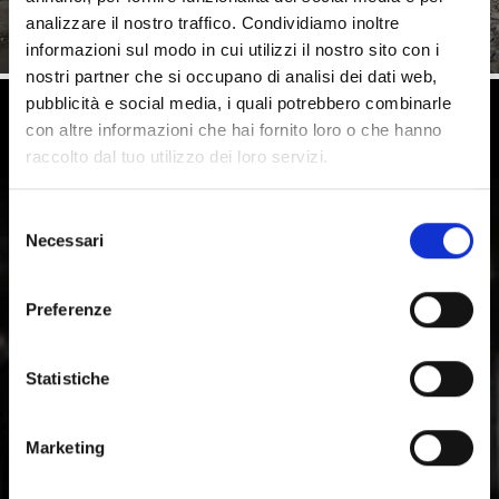
analizzare il nostro traffico. Condividiamo inoltre
informazioni sul modo in cui utilizzi il nostro sito con i
nostri partner che si occupano di analisi dei dati web,
pubblicità e social media, i quali potrebbero combinarle
Vivere la storia e la cultura in Val
con altre informazioni che hai fornito loro o che hanno
raccolto dal tuo utilizzo dei loro servizi.
Venosta
Selezione
La regione culturale della Val Venosta, in Alto Adige, è
Necessari
caratterizzata da usanze da vivere, tradizioni e
del
modernità: dalla Via romanica delle Alpi, fino
consenso
all'architettura contemporanea, l'arte, il teatro e la
Preferenze
musica.
Statistiche
Marketing