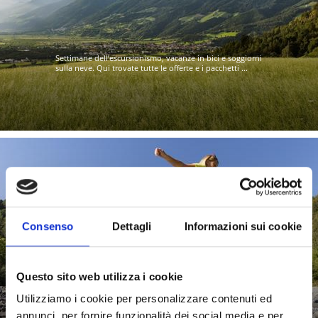
Settimane dell’escursionismo, vacanze in bici e soggiorni
sulla neve. Qui trovate tutte le offerte e i pacchetti ...
PACCHETTI VACANZE ATTIVE
Consenso
Dettagli
Informazioni sui cookie
Questo sito web utilizza i cookie
Su questa pagina trovate offerte e pacchetti vacanze
speciali per trascorrere una vacanza in Alto Adige
Utilizziamo i cookie per personalizzare contenuti ed
all’insegna ...
annunci, per fornire funzionalità dei social media e per