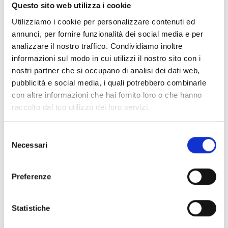
Questo sito web utilizza i cookie
appartamenti e consentono un arrivo e una partenza
comodi con il proprio veicolo.
Utilizziamo i cookie per personalizzare contenuti ed
annunci, per fornire funzionalità dei social media e per
analizzare il nostro traffico. Condividiamo inoltre
Hof am Schloss:
01.01. - 31.12.
informazioni sul modo in cui utilizzi il nostro sito con i
lun
mar
mer
gio
ven
sab
dom
nostri partner che si occupano di analisi dei dati web,
08:00 - 19:00
pubblicità e social media, i quali potrebbero combinarle
con altre informazioni che hai fornito loro o che hanno
raccolto dal tuo utilizzo dei loro servizi.
Selezione
Necessari
del
consenso
Preferenze
Statistiche