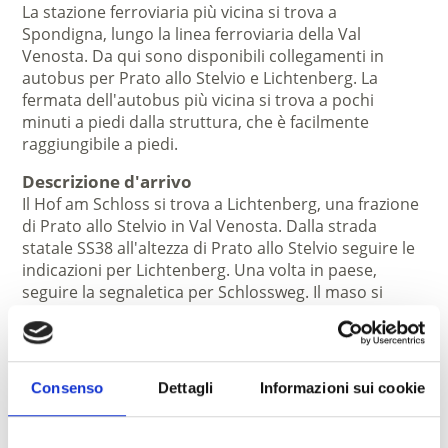
La stazione ferroviaria più vicina si trova a
Spondigna, lungo la linea ferroviaria della Val
Venosta. Da qui sono disponibili collegamenti in
autobus per Prato allo Stelvio e Lichtenberg. La
fermata dell'autobus più vicina si trova a pochi
minuti a piedi dalla struttura, che è facilmente
raggiungibile a piedi.
Descrizione d'arrivo
Il Hof am Schloss si trova a Lichtenberg, una frazione
di Prato allo Stelvio in Val Venosta. Dalla strada
statale SS38 all'altezza di Prato allo Stelvio seguire le
indicazioni per Lichtenberg. Una volta in paese,
seguire la segnaletica per Schlossweg. Il maso si
trova in Schlossweg 11, direttamente ai piedi delle
rovine del Castello di Lichtenberg.
Dove parcheggiare
Consenso
Dettagli
Informazioni sui cookie
Gli ospiti dispongono di parcheggi gratuiti
direttamente presso la struttura. I posti auto si
trovano nelle immediate vicinanze degli