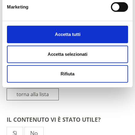
Marketing
HOF AM SCHLOSS
Via Castello 11
Accetta tutti
39026
Montechiaro
info@hof-am-schloss.com
www.hof-am-schloss.com
Accetta selezionati
T
+39 346 9572446
Rifiuta
torna alla lista
IL CONTENUTO VI È STATO UTILE?
Sì
No