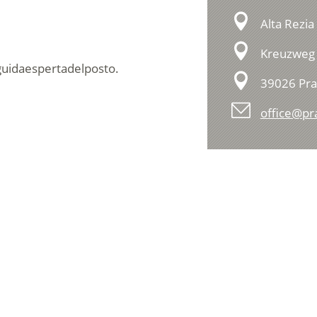
Alta Rezia
Kreuzweg 
guida
esperta
del
posto
.
39026 Pra
office@pr