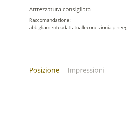
Attrezzatura consigliata
Raccomandazione
:
abbigliamento
adattato
alle
condizioni
alpine
e
Posizione
Impressioni