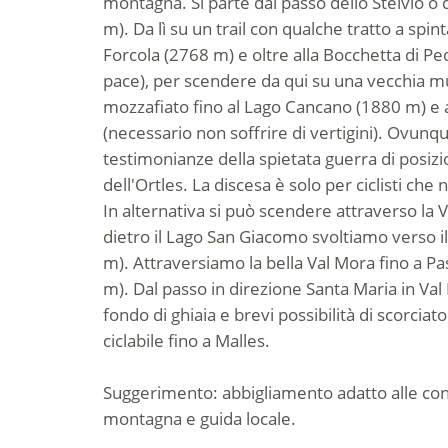
montagna. Si parte dal passo dello Stelvio o
m). Da lì su un trail con qualche tratto a spint
Forcola (2768 m) e oltre alla Bocchetta di Pe
pace), per scendere da qui su una vecchia mu
mozzafiato fino al Lago Cancano (1880 m) e
(necessario non soffrire di vertigini). Ovunq
testimonianze della spietata guerra di posizi
dell'Ortles. La discesa è solo per ciclisti che 
In alternativa si può scendere attraverso la 
dietro il Lago San Giacomo svoltiamo verso i
m). Attraversiamo la bella Val Mora fino a 
m). Dal passo in direzione Santa Maria in Val
fondo di ghiaia e brevi possibilità di scorciatoie
ciclabile fino a Malles.
Suggerimento: abbigliamento adatto alle cond
montagna e guida locale.