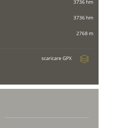
3736 hm
3736 hm
2768 m
scaricare GPX