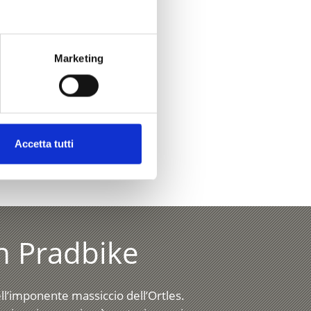
Marketing
Sì
No
Accetta tutti
n Pradbike
ell’imponente massiccio dell’Ortles.