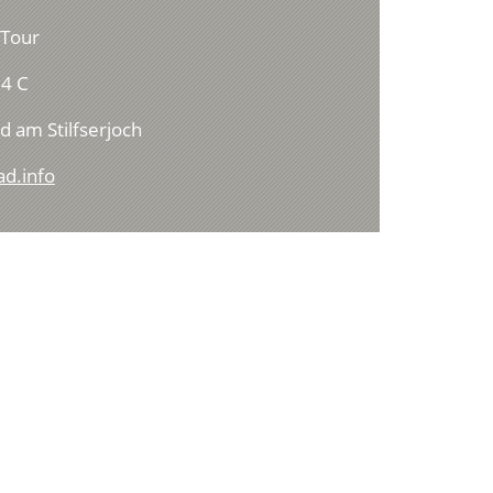
 Tour
4 C
d am Stilfserjoch
ad.info