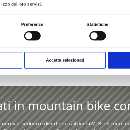
lizzo dei loro servizi.
Preferenze
Statistiche
O VI È STATO UTILE?
Accetta selezionati
ERARI MOUNTAINBIKE NEI DINTORNI DI PRATO
ati in mountain bike co
umerevoli sentieri e divertenti trail per la MTB nel cuore d