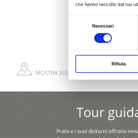
che hanno raccolto dal tuo uti
Selezione
Necessari
del
IL CONTENUT
consenso
Rifiuta
MOSTRA SULLA CARTINA TRAILS & ITIN
Tour guid
Prato e i suoi dintorni offrono inn