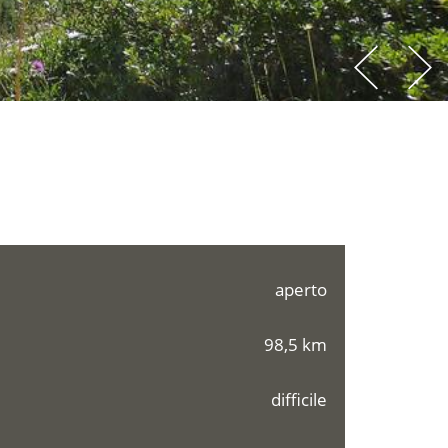
aperto
98,5 km
difficile