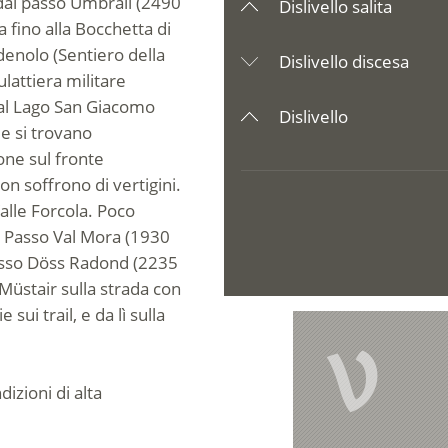
 dal passo Umbrail (2490
Dislivello salita
a fino alla Bocchetta di
denolo (Sentiero della
Dislivello discesa
lattiera militare
 al Lago San Giacomo
Dislivello
ue si trovano
one sul fronte
non soffrono di vertigini.
Valle Forcola. Poco
l Passo Val Mora (1930
Passo Döss Radond (2235
 Müstair sulla strada con
 sui trail, e da lì sulla
V
izioni di alta