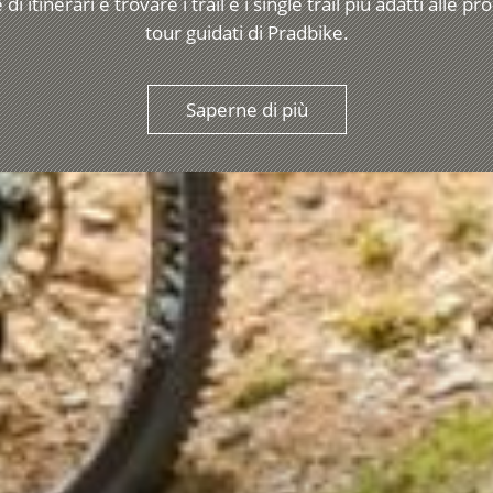
i itinerari e trovare i trail e i single trail più adatti alle 
tour guidati di Pradbike.
Saperne di più