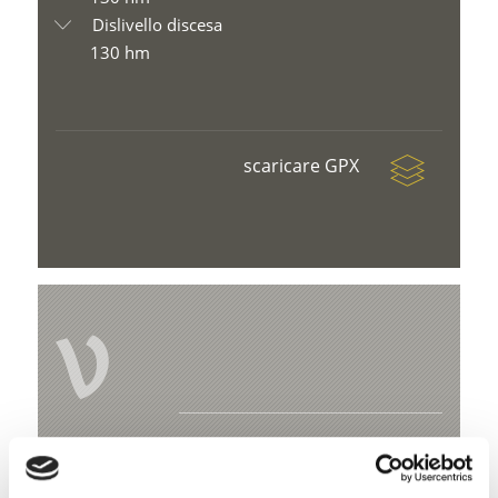
Dislivello discesa
130 hm
scaricare GPX
V
Escursione per famiglie sul Sentiero
degli animali del bosco "Gumperler"