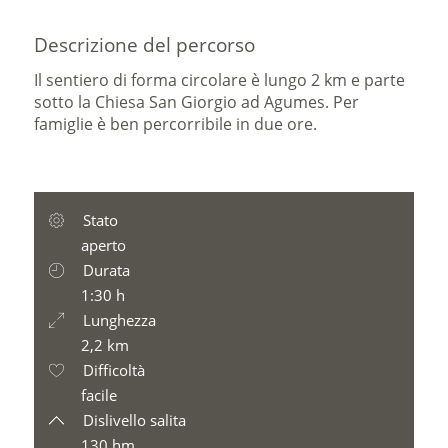
Descrizione del percorso
Il sentiero di forma circolare è lungo 2 km e parte
sotto la Chiesa San Giorgio ad Agumes. Per
famiglie è ben percorribile in due ore.
Stato
aperto
Durata
1:30 h
Lunghezza
2,2 km
Difficoltà
facile
Dislivello salita
130 hm