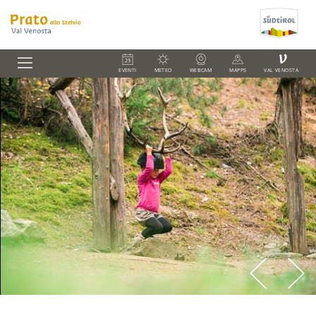
V
EVENTI
METEO
WEBCAM
MAPPS
VAL VENOSTA