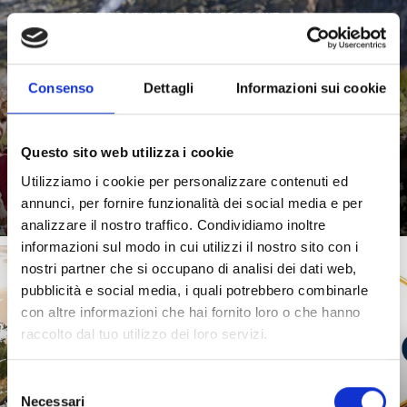
ESCURSIONI GUIDATE CON PRAD HIKE
Consenso
Dettagli
Informazioni sui cookie
Dalle escursioni nel verde del fondovalle a quelle in alta
quota con una splendida vista, con PradHike vengono
proposte ...
Questo sito web utilizza i cookie
Saperne di più
Utilizziamo i cookie per personalizzare contenuti ed
annunci, per fornire funzionalità dei social media e per
analizzare il nostro traffico. Condividiamo inoltre
informazioni sul modo in cui utilizzi il nostro sito con i
nostri partner che si occupano di analisi dei dati web,
pubblicità e social media, i quali potrebbero combinarle
con altre informazioni che hai fornito loro o che hanno
GEFÜHRTE TOUREN MIT PRAD BIKE
raccolto dal tuo utilizzo dei loro servizi.
Selezione
Necessari
del