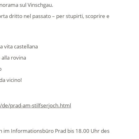
anorama sul Vinschgau.
ta dritto nel passato – per stupirti, scoprire e
a vita castellana
 alla rovina
o
da vicino!
/de/prad-am-stilfserjoch.html
h im Informationsbüro Prad bis 18.00 Uhr des