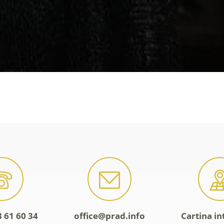
 61 60 34
office@prad.info
Cartina in