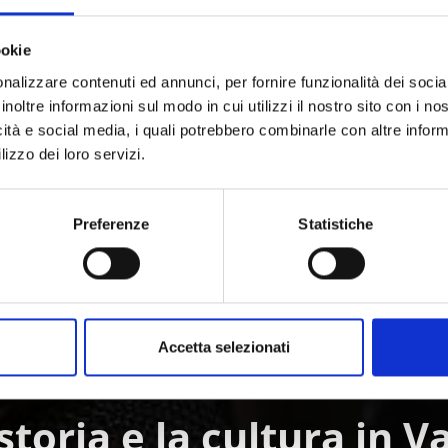
ookie
O VI È STATO UTILE?
nalizzare contenuti ed annunci, per fornire funzionalità dei socia
inoltre informazioni sul modo in cui utilizzi il nostro sito con i n
icità e social media, i quali potrebbero combinarle con altre inform
lizzo dei loro servizi.
Preferenze
Statistiche
 DELLE ALPI
LI IN VAL VENOSTA
Accetta selezionati
storia e la cultura in 