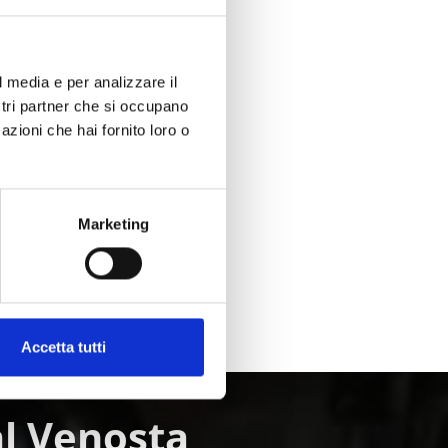
Sì
No
l media e per analizzare il
ostri partner che si occupano
azioni che hai fornito loro o
Marketing
Accetta tutti
Val Venosta