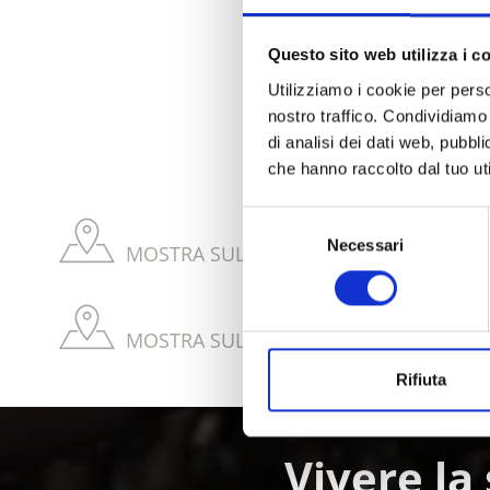
Questo sito web utilizza i c
IL CONTENUT
Utilizziamo i cookie per perso
nostro traffico. Condividiamo 
di analisi dei dati web, pubbl
che hanno raccolto dal tuo uti
Selezione
Necessari
del
MOSTRA SULLA CARTINA VIA ROMANICA
consenso
MOSTRA SULLA CARTINA BENI CULTURA
Rifiuta
Vivere la 