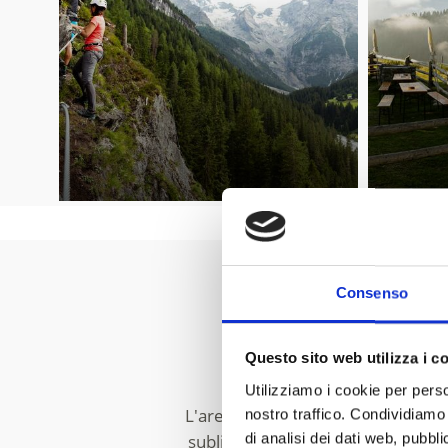
Consenso
Benvenuti 
Questo sito web utilizza i c
Utilizziamo i cookie per perso
L'area dell'Ortles, con i due compr
nostro traffico. Condividiamo 
di analisi dei dati web, pubbl
sublime. Si trova nel
Parco Nazion