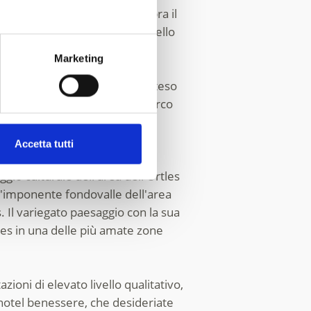
enti piste a oltre 3.000 m sopra il
e immersa nel Parco Nazionale dello
Marketing
owboarder e
freerider
. Nell'esteso
tinerari di scialpinismo dell'arco
otranno mettersi alla scoperta
Accetta tutti
gio culturale dell'area dell'Ortles
 l'imponente fondovalle dell'area
s. Il variegato paesaggio con la sua
les in una delle più amate zone
ioni di elevato livello qualitativo,
 hotel benessere, che desideriate