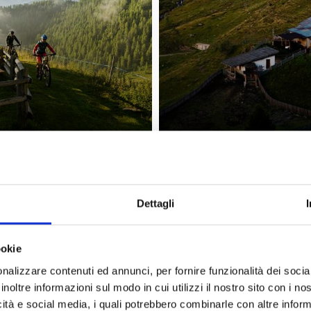
Dettagli
a Trafoi e Solda - Area 
ookie
nalizzare contenuti ed annunci, per fornire funzionalità dei socia
ensori sciistici
Solda
e
Trafoi
, è un'area sportiva invernale 
inoltre informazioni sul modo in cui utilizzi il nostro sito con i n
icità e social media, i quali potrebbero combinarle con altre inform
ale dello Stelvio
ai piedi dell'
Ortles
con i suoi 3.905 metri.