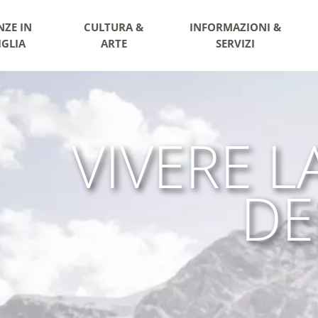
NZE IN
CULTURA &
INFORMAZIONI &
IGLIA
ARTE
SERVIZI
VIVERE L
DE