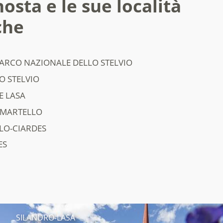
osta e le sue località
che
PARCO NAZIONALE DELLO STELVIO
O STELVIO
E LASA
 MARTELLO
LO-CIARDES
ES
SILANDRO-LASA