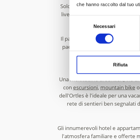
che hanno raccolto dal tuo uti
Solda ai piedi del re Ortles, offr
livello del mare. Il comprensorio 
Selezione
Necessari
del
consenso
Il paesaggio alpino di alta montag
paesaggio montano, con le sue vet
alpino. Più comodamente gli e
Rifiuta
Una moltitudine di sentieri, vie d
con
escursioni
,
mountain bike
dell'Ortles è l'ideale per una vaca
rete di sentieri ben segnalati
Gli innumerevoli hotel e appartamen
l'atmosfera familiare e offerte 