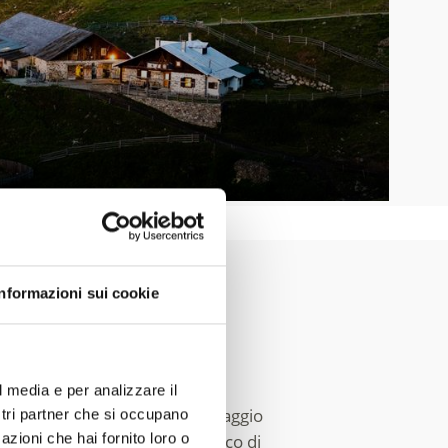
Informazioni sui cookie
dell'Ortler
l media e per analizzare il
che si caratterizza per il paesaggio
ostri partner che si occupano
azioni che hai fornito loro o
 L'esteso comprensorio sciistico di