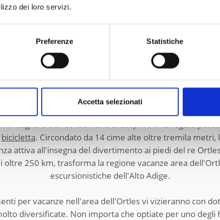
lizzo dei loro servizi.
e agli amanti delle vacanze sulla neve 44 chilometri di divert
sciistico di Trafoi è un'idilliaca area sciistica per famigli
Stelvio.
Preferenze
Statistiche
na di Solda e Trafoi non è solo il paradiso per
sciatori
, sn
te alte più di tremila metri, si trovano alcuni dei migliori i
scursionisti invernali e gli escursionisti sulle ciaspole p
dell'innevato paesaggio invernale.
Accetta selezionati
i montagna e trail consentono di scoprire il variegato paesag
o
bicicletta
. Circondato da 14 cime alte oltre tremila metri,
nza attiva all'insegna del divertimento ai piedi del re Ortle
 di oltre 250 km, trasforma la regione vacanze area dell'Ort
escursionistiche dell'Alto Adige.
ti per vacanze nell'area dell'Ortles vi vizieranno con dotaz
molto diversificate. Non importa che optiate per uno degli