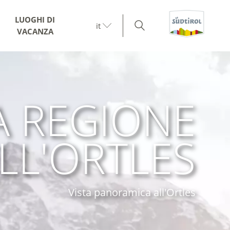
LUOGHI DI
it
VACANZA
A REGIONE
LL'ORTLES
Vista panoramica all'Ortles