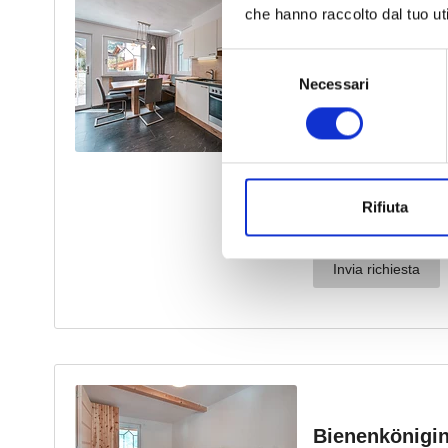
che hanno raccolto dal tuo uti
Selezione
Necessari
del
consenso
Rifiuta