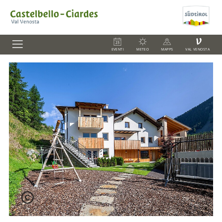
V
EVENTI
METEO
MAPPS
VAL VENOSTA