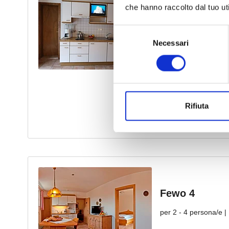
che hanno raccolto dal tuo uti
Selezione
Necessari
del
consenso
Rifiuta