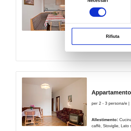
Necessari
del
consenso
Rifiuta