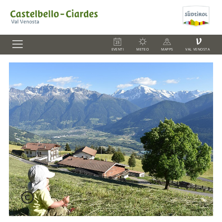
V
EVENTI
METEO
MAPPS
VAL VENOSTA