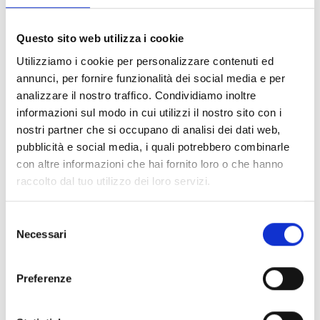
www.weberhof.bz
T
+39 338 228 4528
Questo sito web utilizza i cookie
Utilizziamo i cookie per personalizzare contenuti ed
annunci, per fornire funzionalità dei social media e per
analizzare il nostro traffico. Condividiamo inoltre
torna alla lista
informazioni sul modo in cui utilizzi il nostro sito con i
nostri partner che si occupano di analisi dei dati web,
pubblicità e social media, i quali potrebbero combinarle
IL CONTENUTO VI È STATO UTILE?
con altre informazioni che hai fornito loro o che hanno
raccolto dal tuo utilizzo dei loro servizi.
Sì
No
Selezione
Necessari
Altri link interessanti
del
consenso
Preferenze