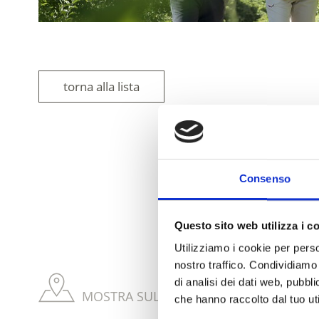
torna alla lista
Consenso
IL CONTENUT
Questo sito web utilizza i c
Utilizziamo i cookie per perso
nostro traffico. Condividiamo 
di analisi dei dati web, pubbl
MOSTRA SULLA CARTINA ALTRI ROCCHE 
che hanno raccolto dal tuo uti