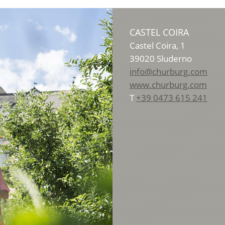
CASTEL COIRA
Castel Coira, 1
39020
Sluderno
info@churburg.com
www.churburg.com
T
+39 0473 615 241