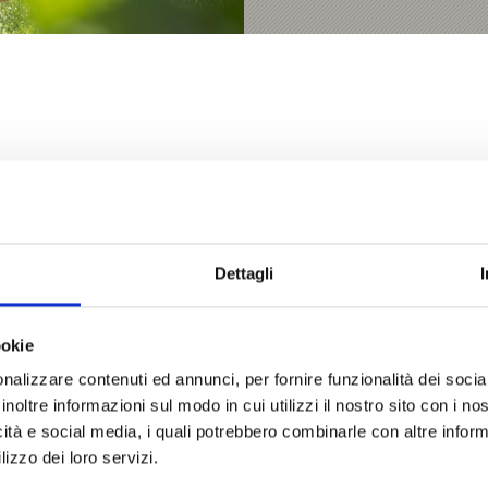
Dettagli
O VI È STATO UTILE?
ookie
nalizzare contenuti ed annunci, per fornire funzionalità dei socia
inoltre informazioni sul modo in cui utilizzi il nostro sito con i n
icità e social media, i quali potrebbero combinarle con altre inform
& CASTELLI IN VAL VENOSTA
lizzo dei loro servizi.