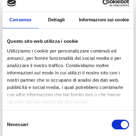
39020
Sluderno
info@churburg.com
www.churburg.com
Consenso
Dettagli
Informazioni sui cookie
T
+39 0473 615 241
Questo sito web utilizza i cookie
Utilizziamo i cookie per personalizzare contenuti ed
torna alla lista
annunci, per fornire funzionalità dei social media e per
analizzare il nostro traffico. Condividiamo inoltre
informazioni sul modo in cui utilizzi il nostro sito con i
nostri partner che si occupano di analisi dei dati web,
IL CONTENUTO VI È STATO UTILE?
pubblicità e social media, i quali potrebbero combinarle
con altre informazioni che hai fornito loro o che hanno
Sì
No
raccolto dal tuo utilizzo dei loro servizi.
Selezione
MOSTRA SULLA CARTINA ALTRI ROCCHE &
Necessari
del
CASTELLI IN VAL VENOSTA
consenso