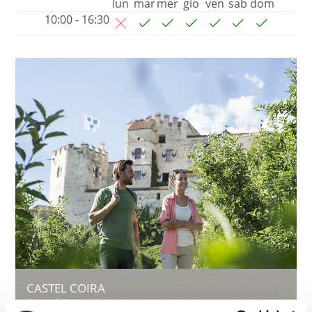
lun
mar
mer
gio
ven
sab
dom
10:00 - 16:30
CASTEL COIRA
Castel Coira, 1