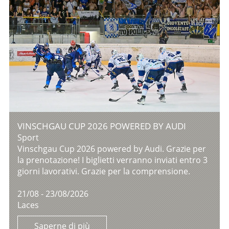
VINSCHGAU CUP 2026 POWERED BY AUDI
Sport
Vinschgau Cup 2026 powered by Audi. Grazie per
la prenotazione! I biglietti verranno inviati entro 3
giorni lavorativi. Grazie per la comprensione.
21/08 - 23/08/2026
Laces
Saperne di più