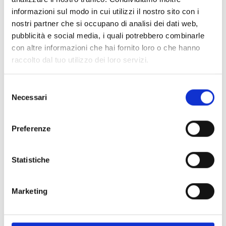
PROCESSIONE E FESTA DI JACHIM
informazioni sul modo in cui utilizzi il nostro sito con i
Artigianato/tradizioni
nostri partner che si occupano di analisi dei dati web,
pubblicità e social media, i quali potrebbero combinarle
16/08/2026
con altre informazioni che hai fornito loro o che hanno
Tarres
raccolto dal tuo utilizzo dei loro servizi.
Saperne di più
Selezione
Necessari
del
consenso
Preferenze
Statistiche
Marketing