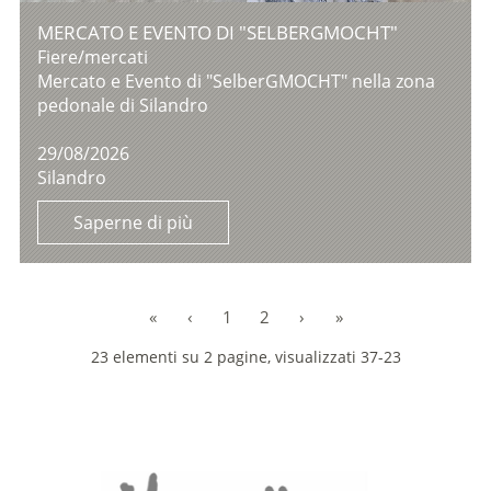
MERCATO E EVENTO DI "SELBERGMOCHT"
Fiere/mercati
Mercato e Evento di "SelberGMOCHT" nella zona
pedonale di Silandro
29/08/2026
Silandro
Saperne di più
«
‹
1
2
›
»
23 elementi su 2 pagine, visualizzati 37-23