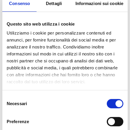
Consenso
Dettagli
Informazioni sui cookie
Iscrizione richiesta
Questo sito web utilizza i cookie
Luogo dell'evento
Utilizziamo i cookie per personalizzare contenuti ed
- 39021 Laces
annunci, per fornire funzionalità dei social media e per
analizzare il nostro traffico. Condividiamo inoltre
Organizzatore
informazioni sul modo in cui utilizzi il nostro sito con i
39021
nostri partner che si occupano di analisi dei dati web,
info@gemeinde.latsch.bz.it
pubblicità e social media, i quali potrebbero combinarle
www.gemeinde.latsch.bz.it
con altre informazioni che hai fornito loro o che hanno
Tel.
+39 0473 623113
raccolto dal tuo utilizzo dei loro servizi.
torna ai top eventi
Selezione
Necessari
del
consenso
IL CONTENUTO VI È STATO UTILE?
Preferenze