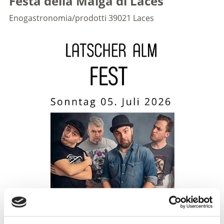
Festa della Malga di Laces
Enogastronomia/prodotti
39021 Laces
Domenica 06.07.2025 la malga di Laces festeggia una
festa. Sono previsti cibo e bevande in abbondanza. La
band di culto Volxrock creerà l'atmosfera musicale.