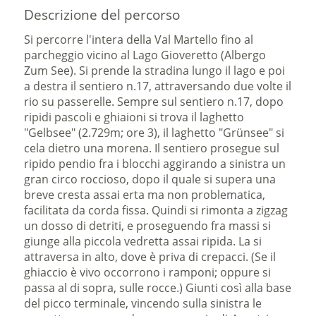
Descrizione del percorso
Si percorre l'intera della Val Martello fino al
parcheggio vicino al Lago Gioveretto (Albergo
Zum See). Si prende la stradina lungo il lago e poi
a destra il sentiero n.17, attraversando due volte il
rio su passerelle. Sempre sul sentiero n.17, dopo
ripidi pascoli e ghiaioni si trova il laghetto
"Gelbsee" (2.729m; ore 3), il laghetto "Grünsee" si
cela dietro una morena. Il sentiero prosegue sul
ripido pendio fra i blocchi aggirando a sinistra un
gran circo roccioso, dopo il quale si supera una
breve cresta assai erta ma non problematica,
facilitata da corda fissa. Quindi si rimonta a zigzag
un dosso di detriti, e proseguendo fra massi si
giunge alla piccola vedretta assai ripida. La si
attraversa in alto, dove è priva di crepacci. (Se il
ghiaccio è vivo occorrono i ramponi; oppure si
passa al di sopra, sulle rocce.) Giunti così alla base
del picco terminale, vincendo sulla sinistra le