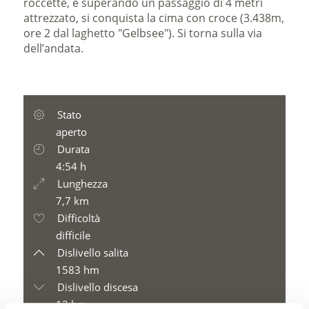
roccette, e superando un passaggio di 4 metri
attrezzato, si conquista la cima con croce (3.438m,
ore 2 dal laghetto "Gelbsee"). Si torna sulla via
dell’andata.
Stato
aperto
Durata
4:54 h
Lunghezza
7,7 km
Difficoltà
difficile
Dislivello salita
1583 hm
Dislivello discesa
13 hm