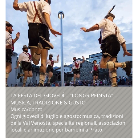
LA FESTA DEL GIOVEDÌ – "LONGR PFINSTA" –
MUSICA, TRADIZIONE & GUSTO
Musica/danza
Ogni giovedì di luglio e agosto: musica, tradizioni
della Val Venosta, specialità regionali, associazioni
locali e animazione per bambini a Prato.