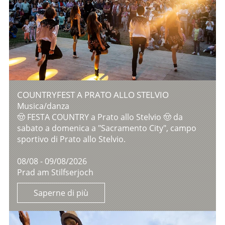
COUNTRYFEST A PRATO ALLO STELVIO
Musica/danza
🤠 FESTA COUNTRY a Prato allo Stelvio 🤠 da
sabato a domenica a "Sacramento City", campo
sportivo di Prato allo Stelvio.
08/08 - 09/08/2026
Prad am Stilfserjoch
Saperne di più