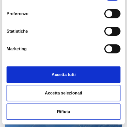
consenso
Preferenze
Statistiche
Marketing
ORTLER ALPIN CAMP MTB
Sport
Ortler Alpin Camp MTB · 17.09.2026 – 19.09.2026
Accetta tutti
17/09 - 19/09/2026
Prato allo Stelvio
Accetta selezionati
Saperne di più
Rifiuta