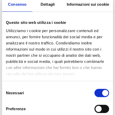
Consenso
Dettagli
Informazioni sui cookie
V
Questo sito web utilizza i cookie
Utilizziamo i cookie per personalizzare contenuti ed
annunci, per fornire funzionalità dei social media e per
Noleggio sci Skifactory Maso Corto
analizzare il nostro traffico. Condividiamo inoltre
informazioni sul modo in cui utilizzi il nostro sito con i
Kurzras 115
nostri partner che si occupano di analisi dei dati web,
39020 Schnals
pubblicità e social media, i quali potrebbero combinarle
con altre informazioni che hai fornito loro o che hanno
+39 347 2437202
raccolto dal tuo utilizzo dei loro servizi.
info@skifactory-masocorto.com
Selezione
www.skifactory-masocorto.it
Necessari
del
consenso
Mappa e profilo di elevazione
Preferenze
Impressioni