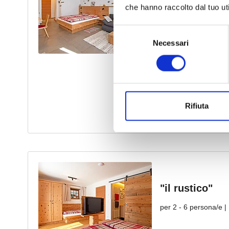
che hanno raccolto dal tuo uti
Selezione
Necessari
del
consenso
Rifiuta