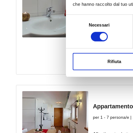
che hanno raccolto dal tuo uti
Selezione
Necessari
del
consenso
Rifiuta