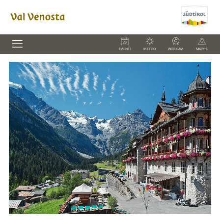
EVENTI
METEO
WEBCAM
MAPPS