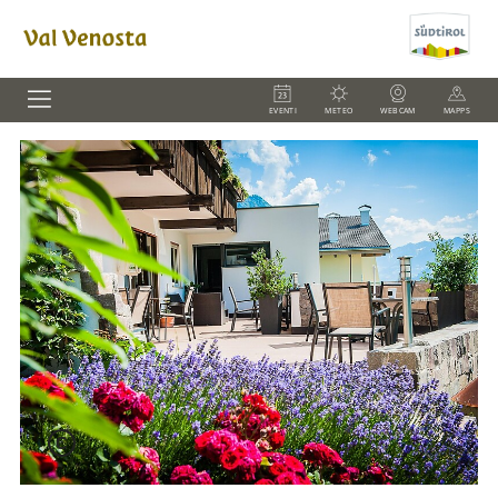
EVENTI
METEO
WEBCAM
MAPPS