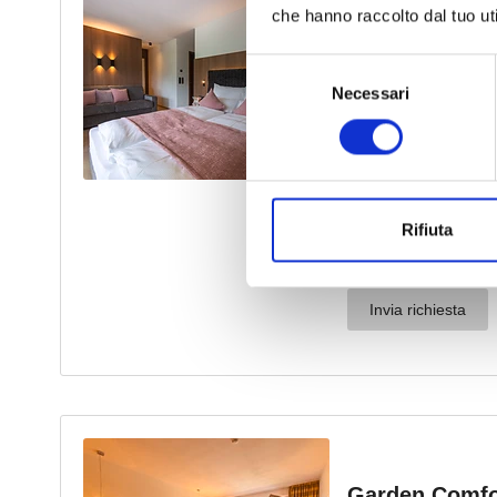
che hanno raccolto dal tuo uti
Selezione
Necessari
del
consenso
Rifiuta