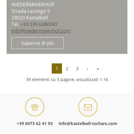
NIEDERMAIERHOF
Strada Lacinigo 5
39020
Kastelbell
Tel.
+39 339 6080047
info@niedermaierhof.com
Saperne di più
«
‹
1
2
3
›
»
39 elementi su 3 pagine, visualizzati 1-16
+39 0473 62 41 93
info@kastelbell-tschars.com