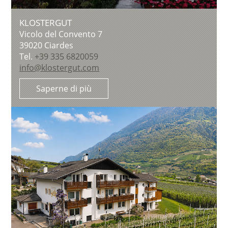
KLOSTERGUT
Vicolo del Convento 7
39020
Ciardes
Tel.
+39 335 6820059
info@klostergut.com
Saperne di più