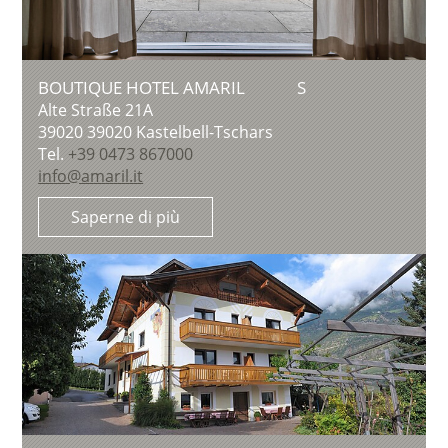
BOUTIQUE HOTEL AMARIL
S
Alte Straße 21A
39020
39020 Kastelbell-Tschars
Tel.
+39 0473 867000
info@amaril.it
Saperne di più