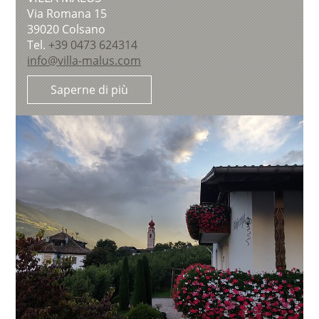
Via Romana 15
39020
Colsano
Tel.
+39 0473 624314
info@villa-malus.com
Saperne di più