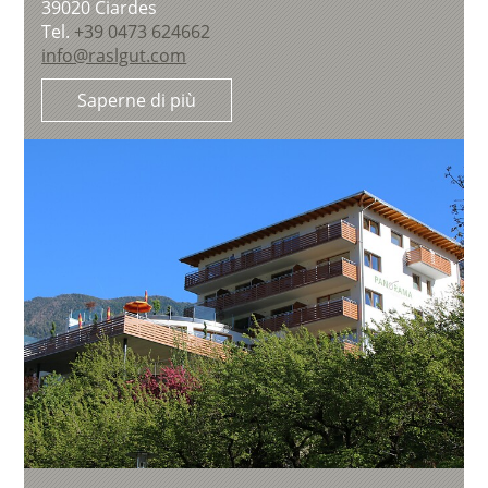
39020
Ciardes
Tel.
+39 0473 624662
info@raslgut.com
Saperne di più