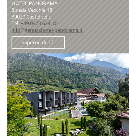
HOTEL PANORAMA
Strada Vecchia 18
39020
Castelbello
Tel.
+39 0473 624183
info@genusshotel-panorama.it
Saperne di più