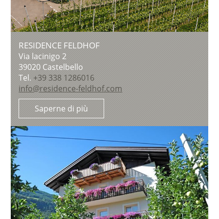
RESIDENCE FELDHOF
Via lacinigo 2
39020
Castelbello
Tel.
+39 338 1286016
info@residence-feldhof.com
Saperne di più