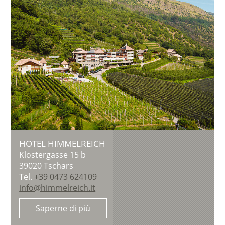
HOTEL HIMMELREICH
Klostergasse 15 b
39020
Tschars
Tel.
+39 0473 624109
info@himmelreich.it
Saperne di più