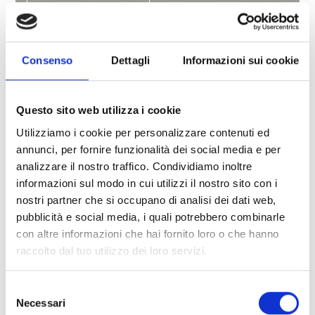
Saperne di più
Consenso
Dettagli
Informazioni sui cookie
Questo sito web utilizza i cookie
Utilizziamo i cookie per personalizzare contenuti ed
annunci, per fornire funzionalità dei social media e per
analizzare il nostro traffico. Condividiamo inoltre
informazioni sul modo in cui utilizzi il nostro sito con i
nostri partner che si occupano di analisi dei dati web,
pubblicità e social media, i quali potrebbero combinarle
con altre informazioni che hai fornito loro o che hanno
DOMIZIL SONNENGOLD
raccolto dal tuo utilizzo dei loro servizi.
Vecchia Strada 21/B
39020
39020 Castelbello-Ciardes
Selezione
Tel.
+39 331 7905903
Necessari
danielgunsch@live.de
del