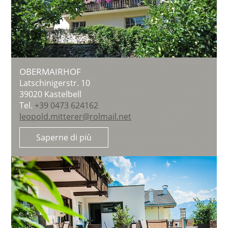
OBERMAIRHOF
Latschinigerstr. 10
39020
Kastelbell
Tel.
+39 0473 624162
leopold.mitterer@rolmail.net
Saperne di più