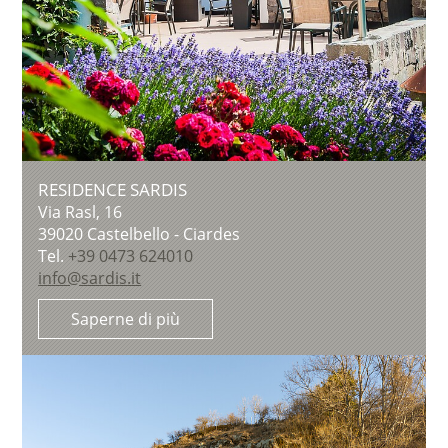
RESIDENCE SARDIS
Via Rasl, 16
39020
Castelbello - Ciardes
Tel.
+39 0473 624010
info@sardis.it
Saperne di più