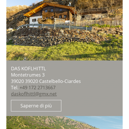
DAS KOFLHITTL
Montetrumes 3
39020
39020 Castelbello-Ciardes
Tel.
+49 172 2713667
daskoflhittl@gmx.net
Saperne di più