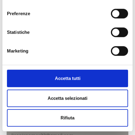
consenso
Saperne di più
Preferenze
Statistiche
Marketing
Accetta tutti
Accetta selezionati
OBERORTLHOF
Juval 2
Rifiuta
39020
Kastelbell-Tschars
Tel.
+39 392 8683244