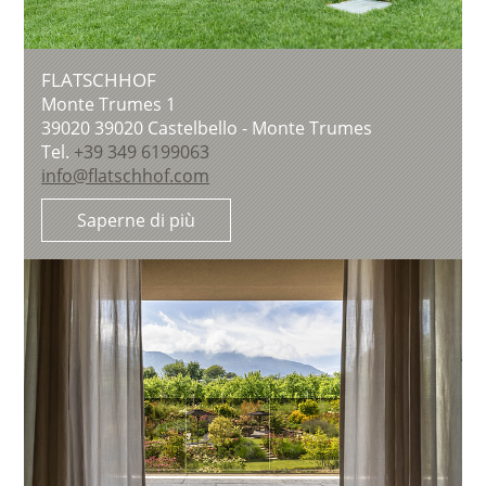
FLATSCHHOF
Monte Trumes 1
39020
39020 Castelbello - Monte Trumes
Tel.
+39 349 6199063
info@flatschhof.com
Saperne di più