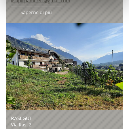
lisapirpamer32@gmail.com
Saperne di più
RASLGUT
Via Rasl 2