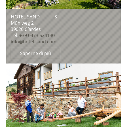
HOTEL SAND
S
Mühlweg 2
39020
Cíardes
Tel.
+39 0473 624130
info@hotel-sand.com
Saperne di più