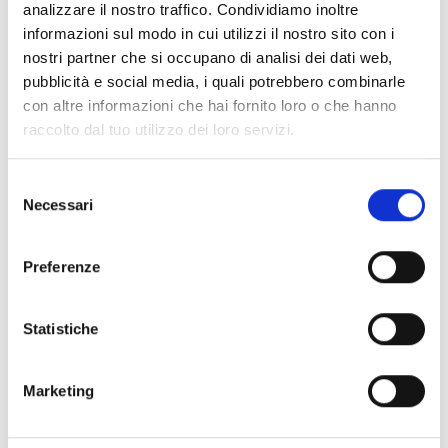
analizzare il nostro traffico. Condividiamo inoltre
PROCESSIONE E FESTA DI JACHIM
informazioni sul modo in cui utilizzi il nostro sito con i
Artigianato/tradizioni
nostri partner che si occupano di analisi dei dati web,
16/08/2026
pubblicità e social media, i quali potrebbero combinarle
Tarres
con altre informazioni che hai fornito loro o che hanno
raccolto dal tuo utilizzo dei loro servizi.
Saperne di più
Selezione
Necessari
del
consenso
Preferenze
Statistiche
Marketing