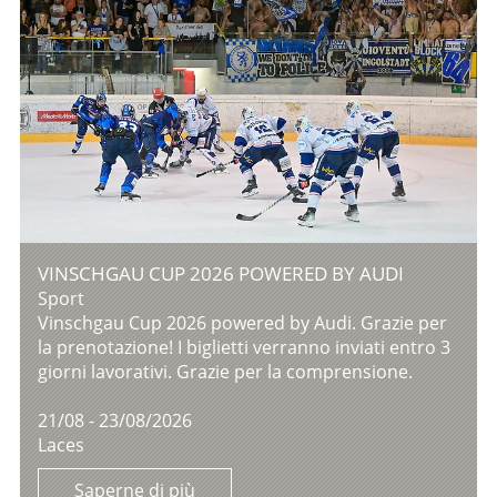
VINSCHGAU CUP 2026 POWERED BY AUDI
Sport
Vinschgau Cup 2026 powered by Audi. Grazie per
la prenotazione! I biglietti verranno inviati entro 3
giorni lavorativi. Grazie per la comprensione.
21/08 - 23/08/2026
Laces
Saperne di più