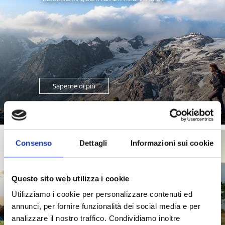
Saperne di più
Consenso
Dettagli
Informazioni sui cookie
(E-)MOUNTAIN BIKE
Questo sito web utilizza i cookie
Utilizziamo i cookie per personalizzare contenuti ed
80 trail perfettamente segnalati, panorami mozzafiato,
oltre 300 giorni di sole all’anno e, per concludere in
annunci, per fornire funzionalità dei social media e per
bellezza, ...
analizzare il nostro traffico. Condividiamo inoltre