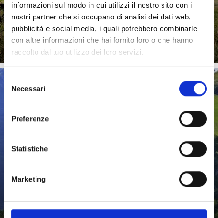
informazioni sul modo in cui utilizzi il nostro sito con i
nostri partner che si occupano di analisi dei dati web,
pubblicità e social media, i quali potrebbero combinarle
Saperne di più
con altre informazioni che hai fornito loro o che hanno
raccolto dal tuo utilizzo dei loro servizi.
Selezione
Necessari
del
CULTURA & ARTE
consenso
Preferenze
Dall’antichità ai giorni nostri: venite a scoprire la regione
culturale della Val Venosta in Alto Adige. Vi aspettano ...
Statistiche
Marketing
Saperne di più