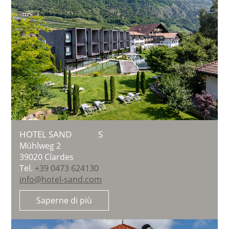
HOTEL SAND
S
Mühlweg 2
39020
Cíardes
Tel.
+39 0473 624130
info@hotel-sand.com
Saperne di più