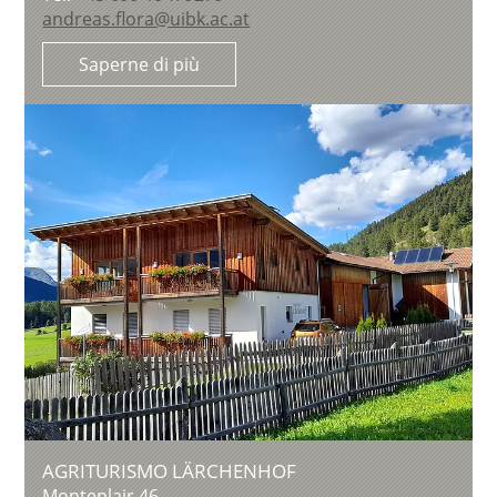
andreas.flora@uibk.ac.at
Saperne di più
AGRITURISMO LÄRCHENHOF
Monteplair 46