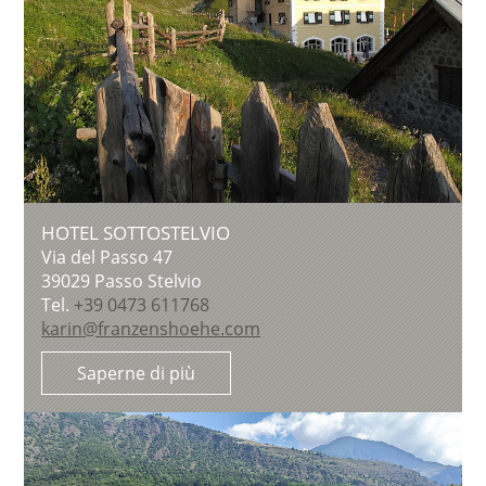
HOTEL SOTTOSTELVIO
Via del Passo 47
39029
Passo Stelvio
Tel.
+39 0473 611768
karin@franzenshoehe.com
Saperne di più