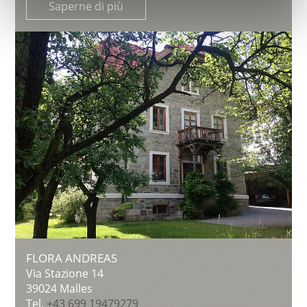
Saperne di più
FLORA ANDREAS
Via Stazione 14
39024
Malles
Tel.
+43 699 19479279