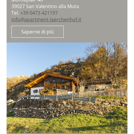
39027
San Valentino alla Muta
Tel.
+39 0473 421197
info@apartment-laerchenhof.it
Saperne di più