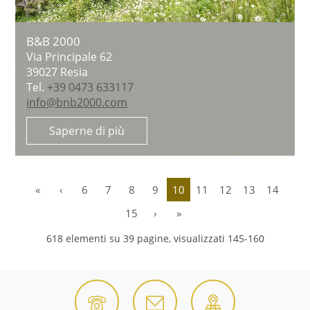
B&B 2000
Via Principale 62
39027
Resia
Tel.
+39 0473 633117
info@bnb2000.com
Saperne di più
«
‹
6
7
8
9
10
11
12
13
14
15
›
»
618 elementi su 39 pagine, visualizzati 145-160