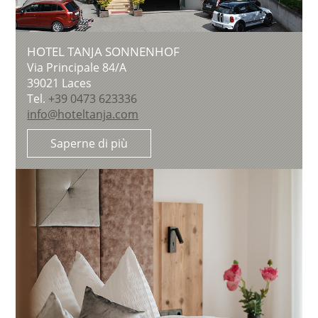
HOTEL TANJA SONNENHOF
Via Principale 84/A
39021
Laces
Tel.
+39 0473 623336
info@hoteltanja.com
Saperne di più