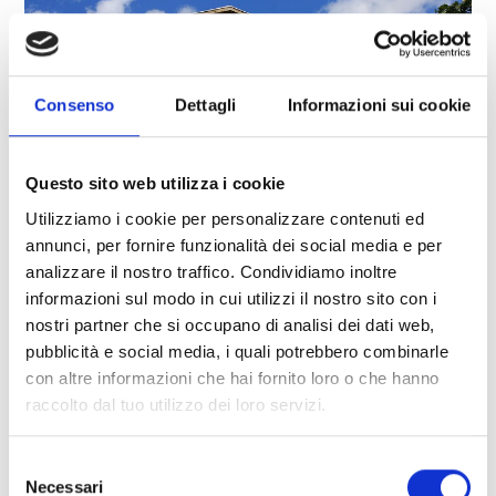
Consenso
Dettagli
Informazioni sui cookie
Questo sito web utilizza i cookie
Utilizziamo i cookie per personalizzare contenuti ed
annunci, per fornire funzionalità dei social media e per
analizzare il nostro traffico. Condividiamo inoltre
informazioni sul modo in cui utilizzi il nostro sito con i
nostri partner che si occupano di analisi dei dati web,
B&B HAUS ANNA
pubblicità e social media, i quali potrebbero combinarle
Via del bosco 10
con altre informazioni che hai fornito loro o che hanno
39027
San Valentino alla Muta
raccolto dal tuo utilizzo dei loro servizi.
Tel.
+39 0473 634607
haus.anna@rolmail.net
Selezione
Necessari
Saperne di più
del