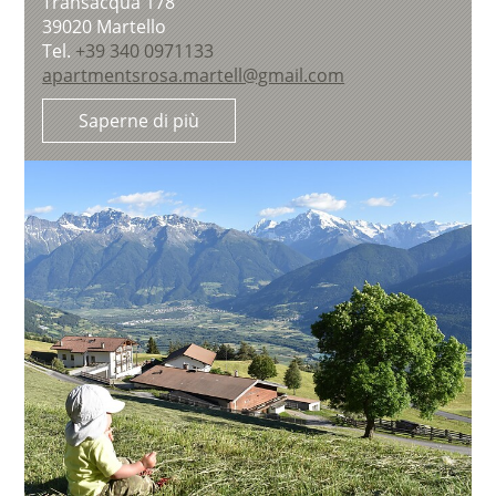
Transacqua 178
39020
Martello
Tel.
+39 340 0971133
apartmentsrosa.martell@gmail.com
Saperne di più