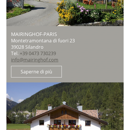
MAIRINGHOF-PARIS
Montetramontana di fuori 23
39028
Silandro
Tel.
+39 0473 730239
info@mairinghof.com
Saperne di più