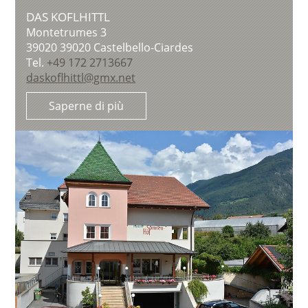
DAS KOFLHITTL
Montetrumes 3
39020
39020 Castelbello-Ciardes
Tel.
+49 172 2713667
daskoflhittl@gmx.net
Saperne di più