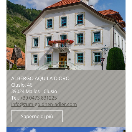
ALBERGO AQUILA D'ORO
Clusio, 46
39024
Malles - Clusio
Tel.
+39 0473 831225
info@zum-goldnen-adler.com
Saperne di più