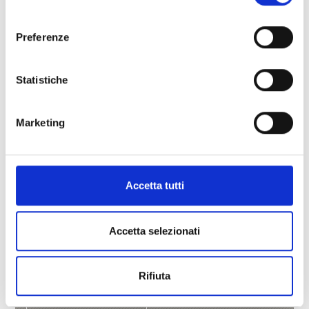
consenso
Preferenze
Statistiche
Marketing
Accetta tutti
MAIRHOF - FLOWFARMVENUSTA
Accetta selezionati
Gschneir 16
39020
Sluderno
Tel.
+49 173 7715300
Rifiuta
info@flowfarm.rocks