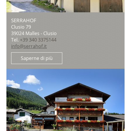
SERRAHOF
Clusio 79
39024
Malles - Clusio
Tel.
+39 340 3375144
info@serrahof.it
Saperne di più