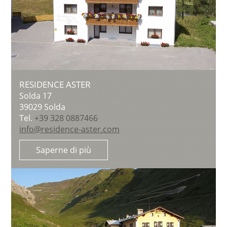
RESIDENCE ASTER
Solda 17
39029
Solda
Tel.
+39 328 0887466
info@residence-aster.com
Saperne di più