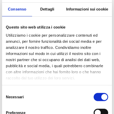
Consenso
Dettagli
Informazioni sui cookie
PENSIONE RESIDENCE OBKIRCHER
Via del Castello, 58
39021
Laces - Coldrano
Questo sito web utilizza i cookie
Tel.
+39 0473 742014
info@pension-obkircher.com
Utilizziamo i cookie per personalizzare contenuti ed
annunci, per fornire funzionalità dei social media e per
Saperne di più
analizzare il nostro traffico. Condividiamo inoltre
informazioni sul modo in cui utilizzi il nostro sito con i
nostri partner che si occupano di analisi dei dati web,
pubblicità e social media, i quali potrebbero combinarle
con altre informazioni che hai fornito loro o che hanno
raccolto dal tuo utilizzo dei loro servizi.
Selezione
Necessari
del
consenso
Preferenze