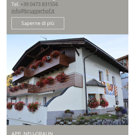
Tel.
+39 0473 831556
info@bruggerhof.it
Saperne di più
APP. NEU-GRAUN