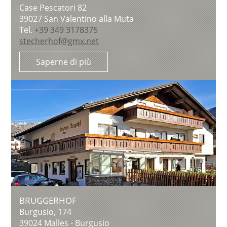
Case Pescatori 82
39027
San Valentino alla Muta
Tel.
+39 349 3178375
stecherhof@gmx.net
Saperne di più
BRUGGERHOF
Burgusio, 174
39024
Malles - Burgusio