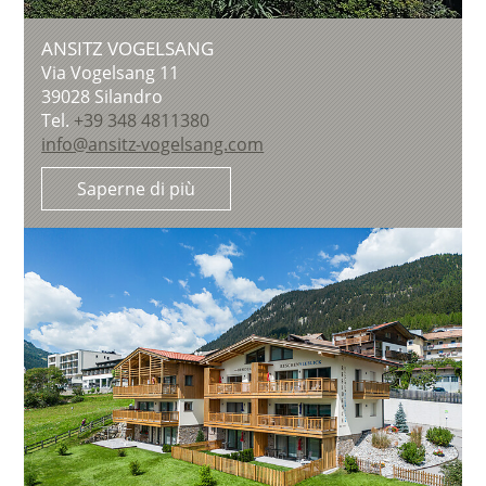
ANSITZ VOGELSANG
Via Vogelsang 11
39028
Silandro
Tel.
+39 348 4811380
info@ansitz-vogelsang.com
Saperne di più