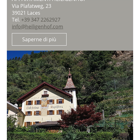
Via Plafatweg, 23
39021
Laces
Tel.
+39 347 2262927
info@heiligenhof.com
Saperne di più