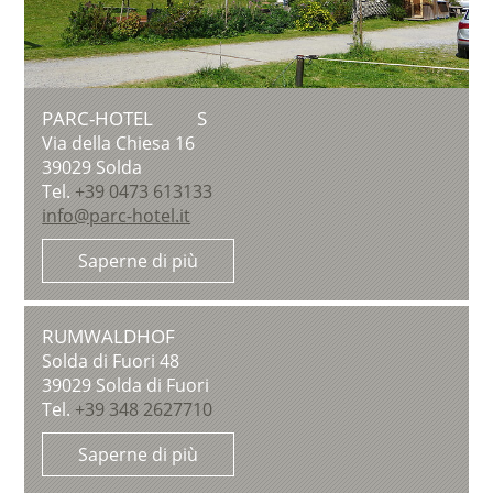
PARC-HOTEL
S
Via della Chiesa 16
39029
Solda
Tel.
+39 0473 613133
info@parc-hotel.it
Saperne di più
RUMWALDHOF
Solda di Fuori 48
39029
Solda di Fuori
Tel.
+39 348 2627710
Saperne di più