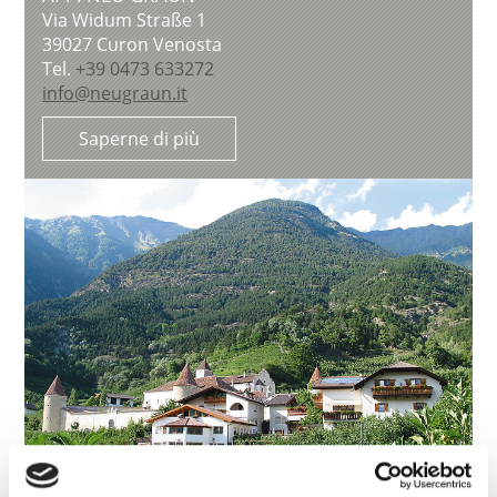
Via Widum Straße 1
39027
Curon Venosta
Tel.
+39 0473 633272
info@neugraun.it
Saperne di più