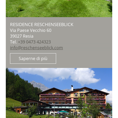
RESIDENCE RESCHENSEEBLICK
Via Paese Vecchio 60
39027
Resia
Tel.
+39 0473 424323
info@reschenseeblick.com
Saperne di più