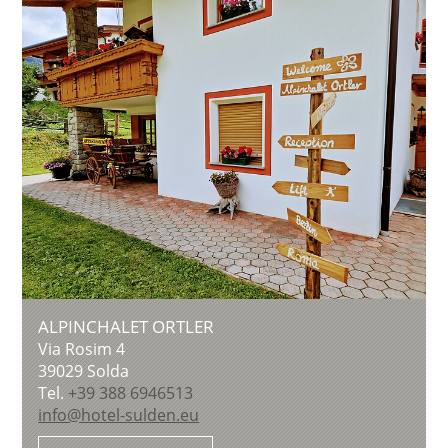
ALPINCHALET ORTLER
Via Rosim 4
39029
Solda
Tel.
+39 388 6946513
info@hotel-sulden.eu