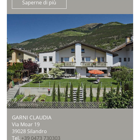
Saperne di più
GARNI CLAUDIA
Via Moar 19
39028
Silandro
Tel.
+39 0473 730303