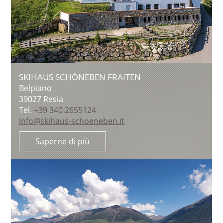
SKIHAUS SCHÖNEBEN FRAITEN
Belpiano
39027
Resia
Tel.
+39 340 2655124
info@skihaus-schoeneben.it
Saperne di più