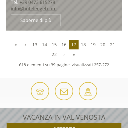
Tel.
+39 0473 615278
info@hotelengel.com
Saperne di più
«
‹
13
14
15
16
17
18
19
20
21
22
›
»
618 elementi su 39 pagine, visualizzati 257-272
VACANZA IN VAL VENOSTA