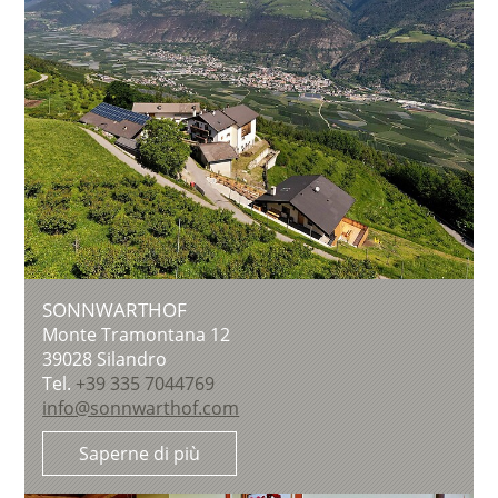
SONNWARTHOF
Monte Tramontana 12
39028
Silandro
Tel.
+39 335 7044769
info@sonnwarthof.com
Saperne di più