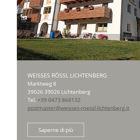
WEISSES RÖSSL LICHTENBERG
Marktweg 8
39026
39026 Lichtenberg
Tel.
+39 0473 868132
postmaster@weisses-roessl-lichtenberg.it
Saperne di più