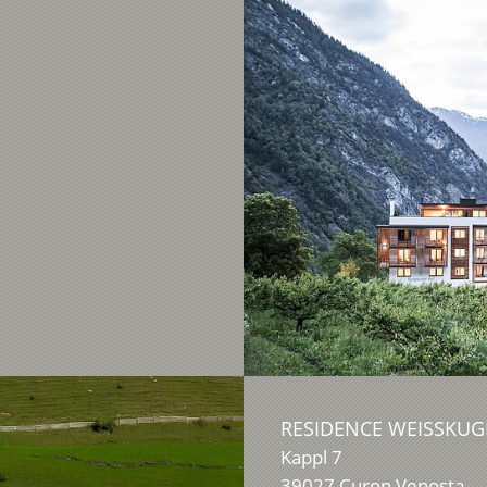
RESIDENCE WEISSKUG
Kappl 7
39027
Curon Venosta