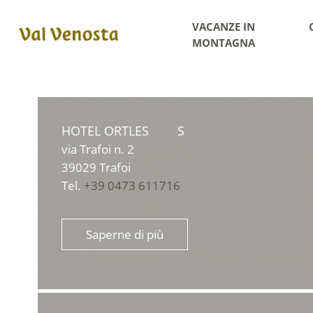
VACANZE IN
MONTAGNA
HOTEL ORTLES
S
via Trafoi n. 2
39029
Trafoi
Tel.
+39 0473 611716
Saperne di più