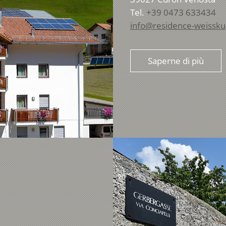
Tel.
+39 0473 633434
info@residence-weissk
Saperne di più