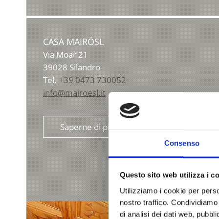
CASA MAIRÖSL
Via Moar 21
39028
Silandro
Tel.
+39 0473 730052
info@mairoesl.it
Saperne di più
Consenso
Questo sito web utilizza i c
Utilizziamo i cookie per perso
nostro traffico. Condividiamo 
di analisi dei dati web, pubbl