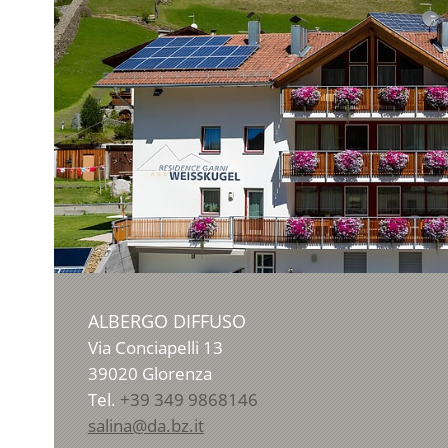
ALBERGO DIFFUSO
Via Conciapelli 13
39020
Glorenza
Tel.
+39 349 9868146
salina@da.bz.it