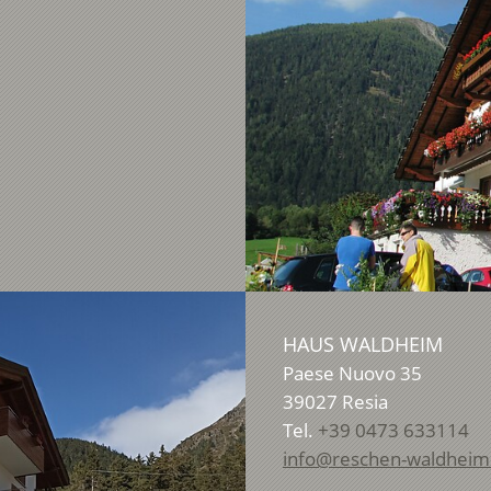
HAUS WALDHEIM
Paese Nuovo 35
39027
Resia
Tel.
+39 0473 633114
info@reschen-waldheim.