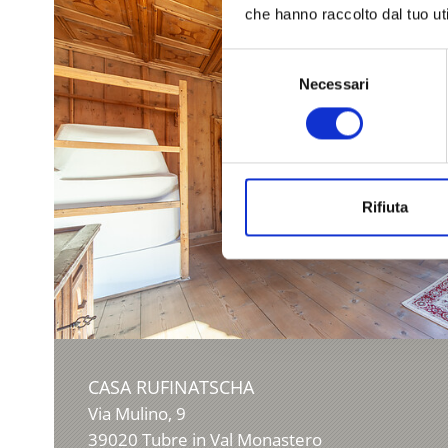
che hanno raccolto dal tuo uti
Selezione
Necessari
del
consenso
Rifiuta
CASA RUFINATSCHA
Via Mulino, 9
39020
Tubre in Val Monastero