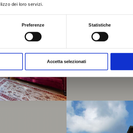
UNTERLANPACHER HIS
lizzo dei loro servizi.
Via Funivia 3
39021
Laces
Preferenze
Statistiche
Tel.
+39 347 2262927
unterlanpacher@outloo
Saperne di più
Accetta selezionati