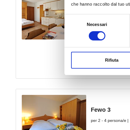
che hanno raccolto dal tuo uti
Selezione
Necessari
del
consenso
Rifiuta