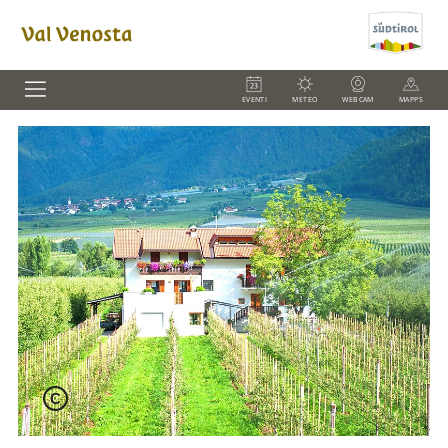
EVENTI
METEO
WEBCAM
MAPPS