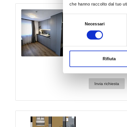
che hanno raccolto dal tuo uti
Selezione
Necessari
del
consenso
Rifiuta