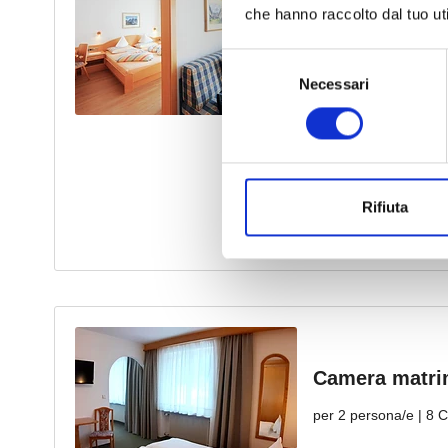
che hanno raccolto dal tuo uti
Selezione
Necessari
del
consenso
Rifiuta