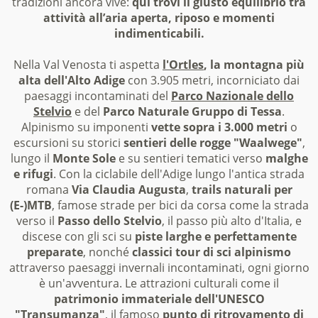
tradizioni ancora vive:
qui trovi il giusto equilibrio tra
attività all’aria aperta, riposo e momenti
indimenticabili.
Nella Val Venosta ti aspetta
l'Ortles
, la montagna più
alta dell'Alto Adige
con 3.905 metri, incorniciato dai
paesaggi incontaminati del
Parco Nazionale dello
Stelvio
e del
Parco Naturale Gruppo di Tessa
.
Alpinismo su imponenti
vette sopra i 3.000 metri
o
escursioni su storici
sentieri delle rogge "Waalwege"
,
lungo il
Monte Sole
e su sentieri tematici verso
malghe
e rifugi
. Con la ciclabile dell'Adige lungo l'antica strada
romana
Via Claudia Augusta
,
trails naturali per
(E-)MTB
, famose strade per bici da corsa come la strada
verso il
Passo dello Stelvio
, il passo più alto d'Italia, e
discese con gli sci su
piste larghe e perfettamente
preparate
, nonché
classici tour di sci alpinismo
attraverso paesaggi invernali incontaminati, ogni giorno
è un'avventura. Le attrazioni culturali come il
patrimonio immateriale dell'UNESCO
"Transumanza"
, il famoso
punto di ritrovamento di