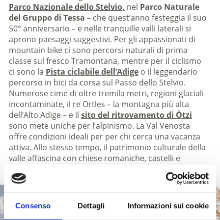
Parco Nazionale dello Stelvio,
nel
Parco Naturale
del Gruppo di Tessa
– che quest’anno festeggia il suo
50° anniversario – e nelle tranquille valli laterali si
aprono paesaggi suggestivi. Per gli appassionati di
mountain bike ci sono percorsi naturali di prima
classe sul fresco Tramontana, mentre per il ciclismo
ci sono la
Pista ciclabile dell’Adige
o il leggendario
percorso in bici da corsa sul Passo dello Stelvio.
Numerose cime di oltre tremila metri, regioni glaciali
incontaminate, il re Ortles – la montagna più alta
dell’Alto Adige – e il
sito del ritrovamento di Ötzi
sono mete uniche per l’alpinismo. La Val Venosta
offre condizioni ideali per per chi cerca una vacanza
attiva. Allo stesso tempo, il patrimonio culturale della
valle affascina con chiese romaniche, castelli e
tradizioni autentiche.
Consenso
Dettagli
Informazioni sui cookie
PORTA AL PARCO NAZIONALE DELLO STELVIO