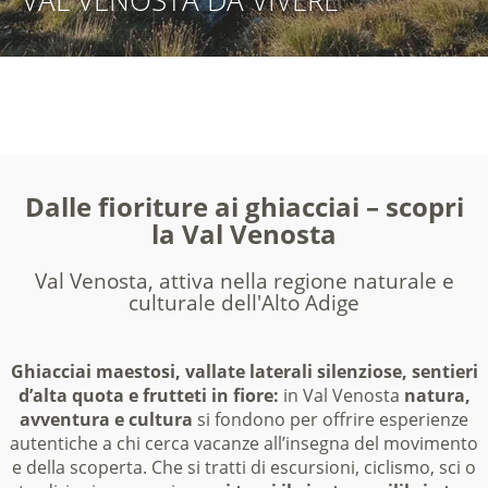
VAL VENOSTA DA VIVERE
VAL VENOSTA DA
VAL VENOSTA DA GODERE
VAL VENOSTA DA
SCOPRIRE
ASSAPORARE
Dalle fioriture ai ghiacciai – scopri
la Val Venosta
Val Venosta, attiva nella regione naturale e
culturale dell'Alto Adige
Ghiacciai maestosi, vallate laterali silenziose, sentieri
d’alta quota e frutteti in fiore:
in Val Venosta
natura,
avventura e cultura
si fondono per offrire esperienze
autentiche a chi cerca vacanze all’insegna del movimento
e della scoperta. Che si tratti di escursioni, ciclismo, sci o