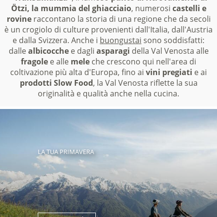
Ötzi, la mummia del ghiacciaio
, numerosi
castelli e
rovine
raccontano la storia di una regione che da secoli
è un crogiolo di culture provenienti dall'Italia, dall'Austria
e dalla Svizzera. Anche i
buongustai
sono soddisfatti:
dalle
albicocche
e dagli
asparagi
della Val Venosta alle
fragole
e alle
mele
che crescono qui nell'area di
coltivazione più alta d'Europa, fino ai
vini pregiati
e ai
prodotti Slow Food
, la Val Venosta riflette la sua
originalità e qualità anche nella cucina.
LA TUA PRIMAVERA