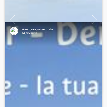
35 years ago, a discovery made history. ❄️⛏️On 19 September
1991, Ötzi was discovered in the Schnalstal valley – an
archaeological sensation. To mark the anniversary, you can
vinschgau_valvenosta
follow in the footsteps of the Iceman: on the weekly Ötzi
14 giorni fa
Glacier Tour, you’ll hike with mountain guides to the original
discovery site at 3,210 metres.
📸 TG Schnalstal/Thomas Grüner
#vinschgau #valvenosta #südtirol #suedtirol #altoadige
#southtyrol #deinsommerdeinvinschgau
#latuaestateveralatuavalvenosta #schnalstal #valsenales
#ötzi #iceman #gletscher #glacier #ghiacciaio
SHARE