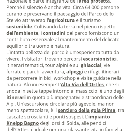
nazionale è parte integrante dell’
area protetta
.
Perché il silenzio è anche vita. Circa 64.000 persone
curano e preservano il paesaggio del Parco dello
Stelvio attraverso
l’agricoltura
e il turismo
sostenibile
. Coltivando la terra nel pieno rispetto
dell’ambiente
, i
contadini
del parco forniscono un
contributo essenziale al mantenimento del delicato
equilibrio tra uomo e natura.
L’intatta bellezza del parco è un’esperienza tutta da
vivere. I visitatori trovano percorsi
escursionistici
,
itinerari tematici, tour alpini e sui
ghiacciai
, vie
ferrate e parchi avventura,
alpeggi
e rifugi, itinerari
da percorrere in bici, workshop e visite guidate nella
natura. Alcuni esempi? L’
Alta Via dell’Ortles
, che si
snoda in sette tappe intorno al massiccio, è uno degli
itinerari
in quota più impegnativi e straordinari delle
Alpi. Un’escursione circolare più agevole, ma non
meno spettacolare, è il
sentiero della gola Plima
, tra
cascate scroscianti e ponti sospesi. L’
impianto
Kneipp Bagno
degli orsi di Solda, alle pendici
dell’Ortles, è ideale per una rilassante gita in famiglia.