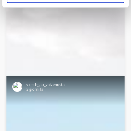
vinschgau_valvenosta
3 giorni fa