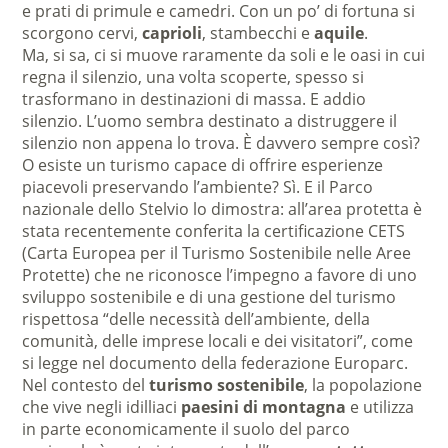
e prati di primule e camedri. Con un po’ di fortuna si
scorgono cervi,
caprioli
, stambecchi e
aquile
.
Ma, si sa, ci si muove raramente da soli e le oasi in cui
regna il silenzio, una volta scoperte, spesso si
trasformano in destinazioni di massa. E addio
silenzio. L’uomo sembra destinato a distruggere il
silenzio non appena lo trova. È davvero sempre così?
O esiste un turismo capace di offrire esperienze
piacevoli preservando l’ambiente? Sì. E il Parco
nazionale dello Stelvio lo dimostra: all’area protetta è
stata recentemente conferita la certificazione CETS
(Carta Europea per il Turismo Sostenibile nelle Aree
Protette) che ne riconosce l’impegno a favore di uno
sviluppo sostenibile e di una gestione del turismo
rispettosa “delle necessità dell’ambiente, della
comunità, delle imprese locali e dei visitatori”, come
si legge nel documento della federazione Europarc.
Nel contesto del
turismo sostenibile
, la popolazione
che vive negli idilliaci
paesini di montagna
e utilizza
in parte economicamente il suolo del parco