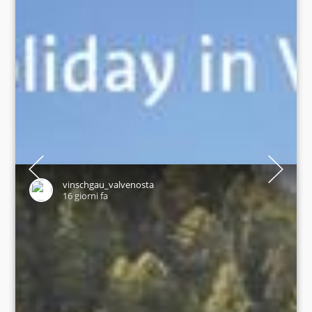
Discover the unspoiled Martelltal valley🌿This guided full-day
hike takes you through different altitude levels and reveals
the fascinating diversity of alpine flora and wildlife. An
immersive experience in the Stelvio National Park for
vinschgau_valvenosta
everyone who wants to connect with nature in an active and
16 giorni fa
mindful way.
✨ Wildlife Experience in the Stelvio National Park
📅 Fridays until 04.09.26
Your summer holiday in Vinschgau valley:
https://qrco.de/bgl4Vc
📸 IDM Südtirol/Helmuth Rier, Nationalpark