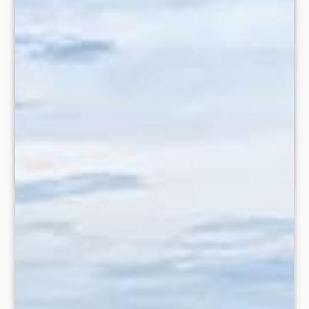
• Julius-Payer-Hütte
• Berglhütte
• Untere Tartscher Alm
• Furkelhütte
• Obere Stilfser Alm
📸 Vinschgau Marketing/Frieder Blickle/Jana Zischg, TV
Ortlergebiet/Malthe Wöhler
#vinschgau #valvenosta #südtirol #suedtirol #altoadige
SHARE