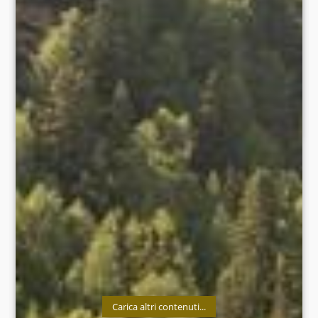
Stilfserjoch/Nicola Destefano
#vinschgau #valvenosta #südtirol #suedtirol #altoadige
#southtyrol #deinsommerdeinvinschgau
#latuaestateveralatuavalvenosta #nationalparkstilfserjoch
#parconazionaledellostelvio
SHARE
Carica altri contenuti...