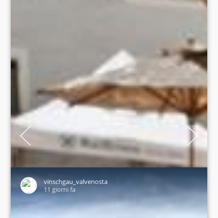
13 alpine pastures and huts around King Ortler🏔️ From cosy
alpine pastures to high-altitude mountain huts – the Ortler
region offers impressive mountain experiences in the heart
of the Stelvio National Park. Whether it’s a leisurely hike or a
challenging tour – this is where your love of the mountains
really comes to life:
• Düsseldorferhütte
• Kälberalm
• Kanzelhütte
vinschgau_valvenosta
• Madritschhütte
11 giorni fa
• Bergrestaurant Goldene Traube
• Hintergrathütte
• K2-Hütte Langenstein
• Tabarettahütte