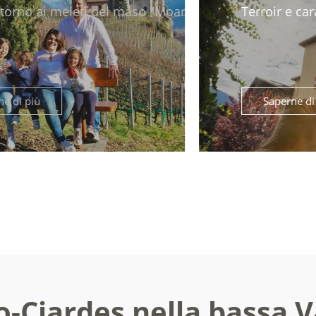
Terroir e carattere: visita guidata e degusta
arhof"
Saperne di più
o-Ciardes nella bassa 