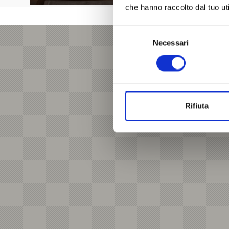
che hanno raccolto dal tuo uti
Selezione
Necessari
del
consenso
Rifiuta