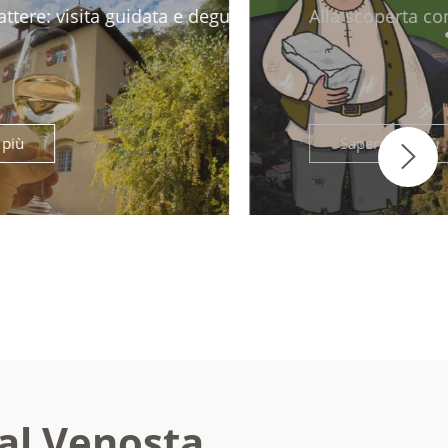
zione presso ...
Alla scoperta con il "Lorgg" - Escursione avvent
Saperne di più
Val Venosta