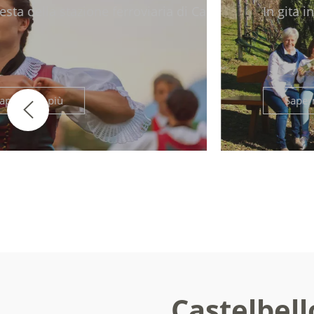
di Castelbello
In gita intorno ai meleti del maso "Mo
Saperne di più
Castelbell