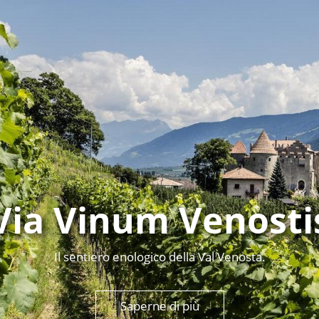
Via Vinum Venosti
Il sentiero enologico della Val Venosta.
Saperne di più