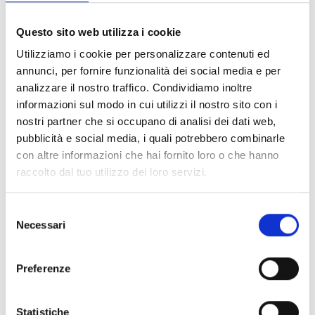
Mezzi pubblici
Questo sito web utilizza i cookie
La chiesa è raggiungibile con il treno della Val
Venosta da Merano o con l'autobus (273) dal
Utilizziamo i cookie per personalizzare contenuti ed
Passo Resia.
annunci, per fornire funzionalità dei social media e per
analizzare il nostro traffico. Condividiamo inoltre
informazioni sul modo in cui utilizzi il nostro sito con i
nostri partner che si occupano di analisi dei dati web,
Stato
pubblicità e social media, i quali potrebbero combinarle
aperto
con altre informazioni che hai fornito loro o che hanno
raccolto dal tuo utilizzo dei loro servizi.
Selezione
scaricare GPX
Necessari
del
consenso
Preferenze
Statistiche