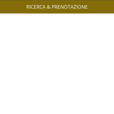
RICERCA & PRENOTAZIONE
Partner
Mappa del sito
Privacy
Cookie
Credits
UID: IT02745550216
Informazioni stampa & immagini