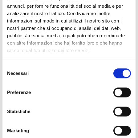
aperto
annunci, per fornire funzionalità dei social media e per
analizzare il nostro traffico. Condividiamo inoltre
informazioni sul modo in cui utilizzi il nostro sito con i
nostri partner che si occupano di analisi dei dati web,
pubblicità e social media, i quali potrebbero combinarle
scaricare GPX
con altre informazioni che hai fornito loro o che hanno
raccolto dal tuo utilizzo dei loro servizi.
Selezione
Necessari
del
V
consenso
Preferenze
Statistiche
chiesa di San Giovanni a Tubre in Val
Monastero
Marketing
St.-Johann-Straße