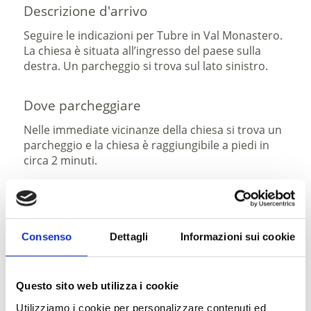
Descrizione d'arrivo
Seguire le indicazioni per Tubre in Val Monastero.
La chiesa è situata all’ingresso del paese sulla
destra. Un parcheggio si trova sul lato sinistro.
Dove parcheggiare
Nelle immediate vicinanze della chiesa si trova un
parcheggio e la chiesa è raggiungibile a piedi in
circa 2 minuti.
Mezzi pubblici
Tubre i.V.M è raggiungibile con l'autopostale
Consenso
Dettagli
Informazioni sui cookie
(811), che parte dalla stazione di Malles.
Questo sito web utilizza i cookie
Stato
Utilizziamo i cookie per personalizzare contenuti ed