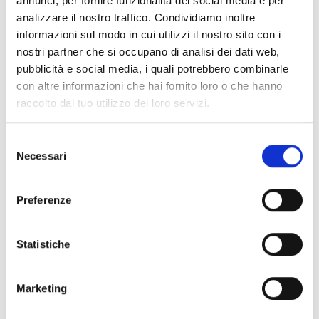
annunci, per fornire funzionalità dei social media e per
Stato
analizzare il nostro traffico. Condividiamo inoltre
chiuso
informazioni sul modo in cui utilizzi il nostro sito con i
nostri partner che si occupano di analisi dei dati web,
pubblicità e social media, i quali potrebbero combinarle
con altre informazioni che hai fornito loro o che hanno
scaricare GPX
raccolto dal tuo utilizzo dei loro servizi.
Selezione
Necessari
del
consenso
V
Preferenze
Statistiche
Chiesa San Giovanni di Prato allo Stelvio
Marketing
Kreuzweg 4 C