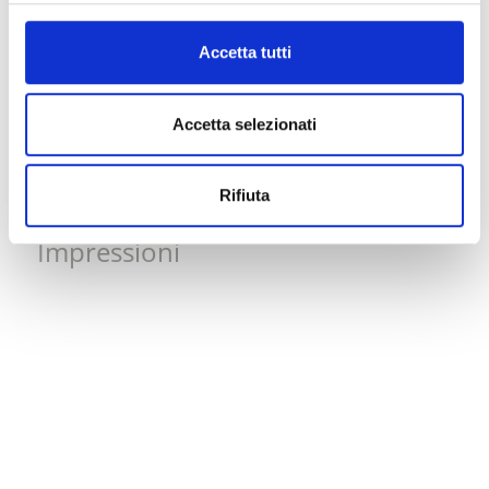
39026 Prad am Stilfserjoch
Accetta tutti
+39 0473 616034
tv@prad.info
Accetta selezionati
www.prad.info
Rifiuta
Mappa e profilo di elevazione
Impressioni